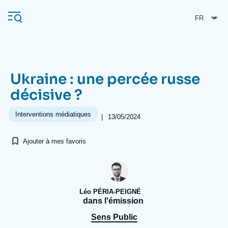
Aller
Panneau de gestion des cookies
au
contenu
principal
Ukraine : une percée russe
Navigation
décisive ?
principale
L'Ifri
Interventions médiatiques
|
13/05/2024
Ajouter à mes favoris
Analyses
À propos de l'Ifri
Recherches fréquentes
Événements
L'Ifri en bref
Proche-Orient
Léo PÉRIA-PEIGNÉ
dans l'émission
Sens Public