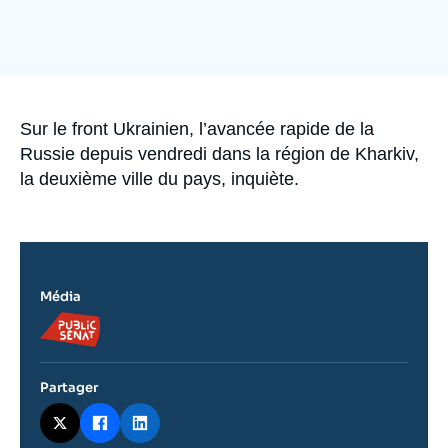
Se connecter
Nous soutenir
Accroche
Sur le front Ukrainien, l’avancée rapide de la
Russie depuis vendredi dans la région de Kharkiv,
la deuxième ville du pays, inquiète.
Média
Logo
Partager