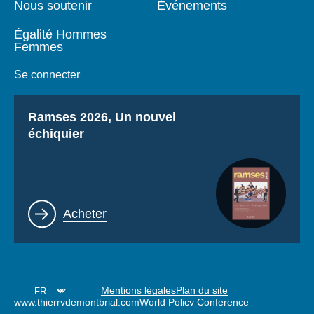
Nous soutenir
Événements
Égalité Hommes
Femmes
Se connecter
Titre
Ramses 2026, Un nouvel
échiquier
Lien
Acheter
Mentions légales
Plan du site
www.thierrydemontbrial.com
World Policy Conference
Blog Politique étrangère