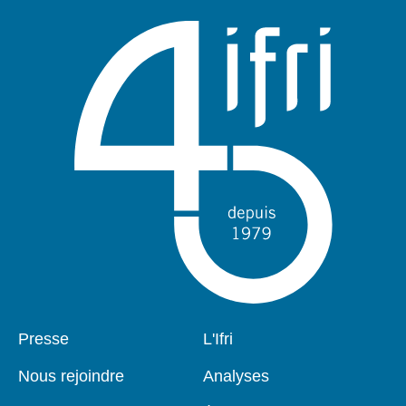
Pied
Presse
Navigation
L'Ifri
de
principale
page
Nous rejoindre
Analyses