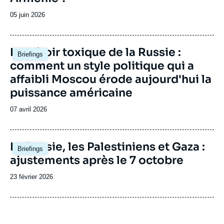
Date
05 juin 2026
de
publication
Image
Le miroir toxique de la Russie :
Briefings
principale
comment un style politique qui a
affaibli Moscou érode aujourd'hui la
puissance américaine
Date
07 avril 2026
de
publication
Image
La Russie, les Palestiniens et Gaza :
Briefings
principale
ajustements après le 7 octobre
Date
23 février 2026
de
publication