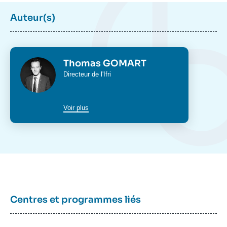
Auteur(s)
Thomas GOMART, « Les conséquences du
schisme russo-occidental », Ifri, 30 janvier
2015.
Copier
Photo
Thomas GOMART
Intitulé
Directeur de l'Ifri
du
poste
Voir plus
Centres et programmes liés