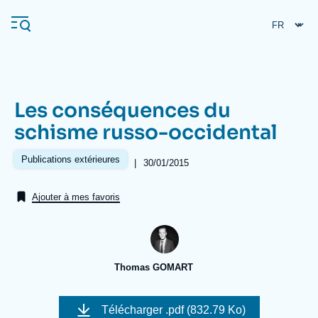
Aller
Panneau de gestion des cookies
au
contenu
principal
Les conséquences du
Navigation
schisme russo-occidental
principale
L'Ifri
Publications extérieures
|
Date
30/01/2015
de
publication
Ajouter à mes favoris
Analyses
À propos de l'Ifri
Recherches fréquentes
Événements
L'Ifri en bref
Proche-Orient
Thomas GOMART
Image
de
Télécharger
.pdf (832.79 Ko)
couverture