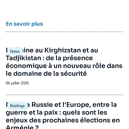
Europe, et pour aider à la décision
stratégique, politique et économique.
En savoir plus
Image
La Chine au Kirghizstan et au
Notes
principale
Tadjikistan : de la présence
économique à un nouveau rôle dans
le domaine de la sécurité
Date
06 juillet 2026
de
publication
Image
Entre la Russie et l'Europe, entre la
Briefings
principale
guerre et la paix : quels sont les
enjeux des prochaines élections en
Arménie ?