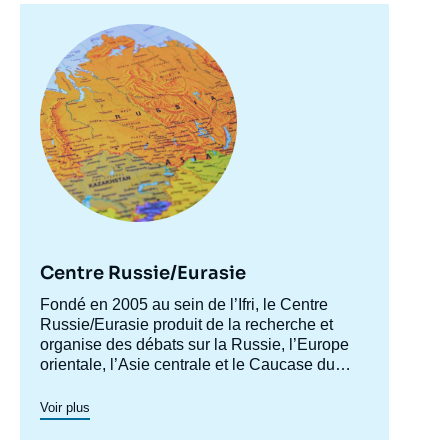
Image
principale
Centre Russie/Eurasie
Accroche
Fondé en 2005 au sein de l’Ifri, le Centre
centre
Russie/Eurasie produit de la recherche et
organise des débats sur la Russie, l’Europe
orientale, l’Asie centrale et le Caucase du
Sud. Il a pour objectif de comprendre et
d'anticiper l'évolution de cette zone
Voir plus
géographique complexe en pleine mutation
pour enrichir le débat public en France et en