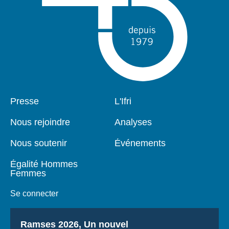
Pied
Presse
Navigation
L'Ifri
de
principale
page
Nous rejoindre
Analyses
Nous soutenir
Événements
Égalité Hommes
Femmes
Se connecter
Titre
Ramses 2026, Un nouvel