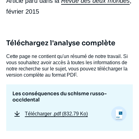
Article paru dans la
Revue des deux mondes
,
février 2015
Téléchargez l'analyse complète
Cette page ne contient qu'un résumé de notre travail. Si
vous souhaitez avoir accès à toutes les informations de
notre recherche sur le sujet, vous pouvez télécharger la
version complète au format PDF.
Les conséquences du schisme russo-
Image
occidental
de
couverture
de
Télécharger
.pdf (832.79 Ko)
la
publication