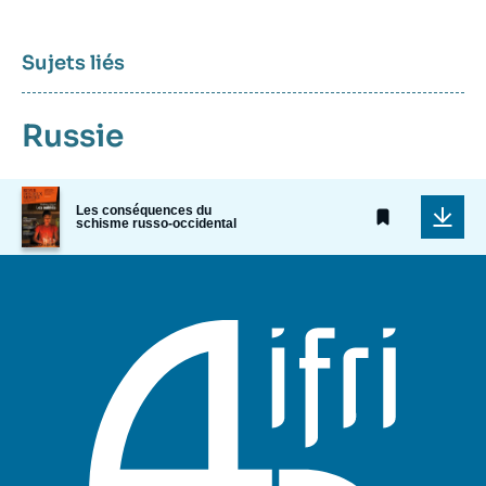
Sujets liés
Russie
Image
Les conséquences du
de
schisme russo-occidental
couverture
de
la
publication