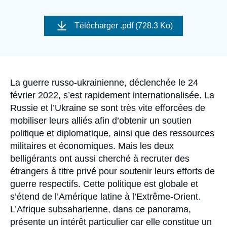
Se connecter
Image
de
Télécharger
.pdf (728.3 Ko)
Nous soutenir
couverture
de
la
publication
Accroche
La guerre russo-ukrainienne, déclenchée le 24
février 2022, s’est rapidement internationalisée. La
Russie et l’Ukraine se sont très vite efforcées de
mobiliser leurs alliés afin d’obtenir un soutien
politique et diplomatique, ainsi que des ressources
militaires et économiques. Mais les deux
belligérants ont aussi cherché à recruter des
étrangers à titre privé pour soutenir leurs efforts de
guerre respectifs. Cette politique est globale et
s’étend de l’Amérique latine à l’Extrême-Orient.
L’Afrique subsaharienne, dans ce panorama,
présente un intérêt particulier car elle constitue un