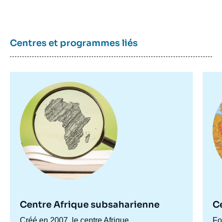
Centres et programmes liés
Image
Im
principale
pr
Centre Afrique subsaharienne
C
Accroche
Créé en 2007, le centre Afrique
Ac
Fo