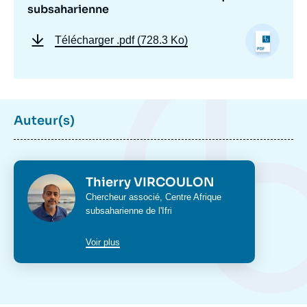
Copier
subsaharienne
Télécharger
.pdf (728.3 Ko)
Auteur(s)
Photo
Thierry VIRCOULON
Intitulé
Chercheur associé,
Centre Afrique
du
subsaharienne
de l'Ifri
poste
Voir plus