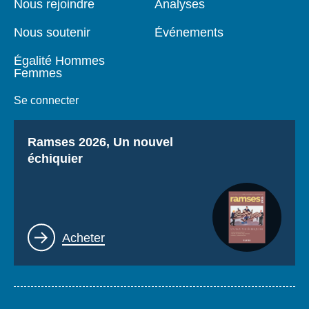
Nous rejoindre
Analyses
Nous soutenir
Événements
Égalité Hommes
Femmes
Se connecter
Titre
Ramses 2026, Un nouvel
échiquier
Lien
Acheter