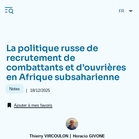
Aller
Panneau de gestion des cookies
au
contenu
principal
La politique russe de
Navigation
recrutement de
principale
combattants et d’ouvrières
L'Ifri
en Afrique subsaharienne
Analyses
Notes
|
Date
18/12/2025
de
À propos de l'Ifri
Recherches fréquentes
publication
Ajouter à mes favoris
Événements
L'Ifri en bref
Proche-Orient
Thierry VIRCOULON
Horacio GIVONE