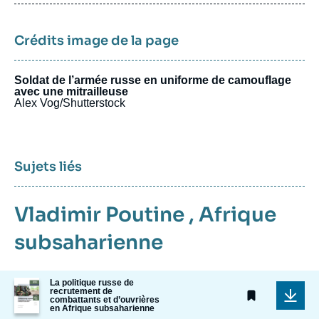
publication
Crédits image de la page
Soldat de l’armée russe en uniforme de camouflage
avec une mitrailleuse
Alex Vog/Shutterstock
Sujets liés
Vladimir Poutine
,
Afrique
subsaharienne
Image
La politique russe de
recrutement de
de
combattants et d’ouvrières
couverture
en Afrique subsaharienne
de