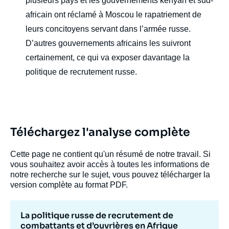
plusieurs pays et les gouvernements kenyan et sud-
africain ont réclamé à Moscou le rapatriement de
leurs concitoyens servant dans l’armée russe.
D’autres gouvernements africains les suivront
certainement, ce qui va exposer davantage la
politique de recrutement russe.
Image
de
couverture
de
la
Téléchargez l'analyse complète
publication
Cette page ne contient qu'un résumé de notre travail. Si
vous souhaitez avoir accès à toutes les informations de
notre recherche sur le sujet, vous pouvez télécharger la
Thierry VIRCOULON, Horacio GIVONE, «
version complète au format PDF.
La politique russe de recrutement de
combattants et d’ouvrières en Afrique
subsaharienne », Notes, Ifri, 18 décembre
La politique russe de recrutement de
2025.
combattants et d’ouvrières en Afrique