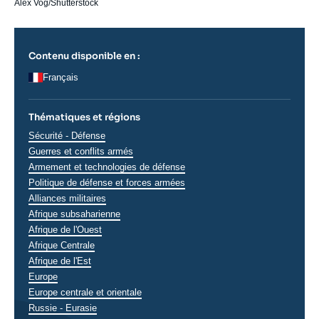
Alex Vog/Shutterstock
Contenu disponible en :
Français
Thématiques et régions
Thématiques
Sécurité - Défense
analyses
Guerres et conflits armés
Armement et technologies de défense
Politique de défense et forces armées
Alliances militaires
Régions
Afrique subsaharienne
Afrique de l'Ouest
Afrique Centrale
Afrique de l'Est
Europe
Europe centrale et orientale
Russie - Eurasie