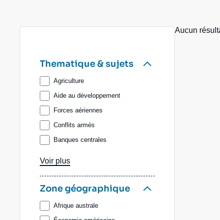
Jeudi 17 septembre 2026 17:30
Partenariats et réseaux
Intelligence artificielle
Aucun résult
Nous soutenir en tant que professionnel
Guerre en Ukraine
OTAN
Thematique & sujets
Agriculture
Aide au développement
Forces aériennes
Conflits armés
Banques centrales
Biodiversité, forêts, eau
Voir plus
Chaînes de valeur
Charbon
Zone géographique
Commerce international
Afrique australe
Compétition technologique et