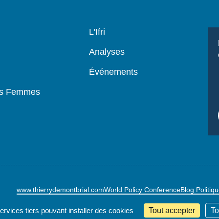
Navigation
L'Ifri
principale
Analyses
Événements
es Femmes
www.thierrydemontbrial.com
World Policy Conference
Blog Politiq
services tiers pouvant installer des cookies
Tout accepter
To