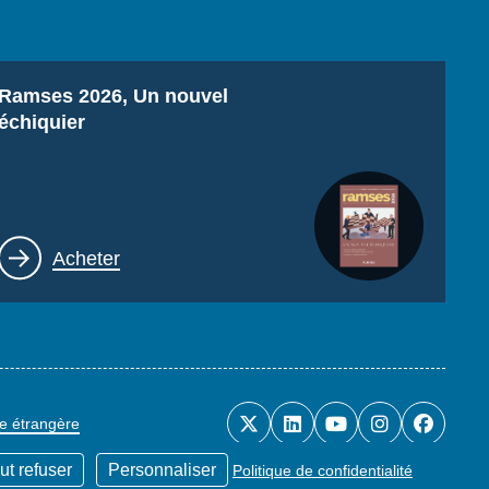
Titre
Ramses 2026, Un nouvel
échiquier
Lien
Acheter
ue étrangère
ut refuser
Personnaliser
Politique de confidentialité