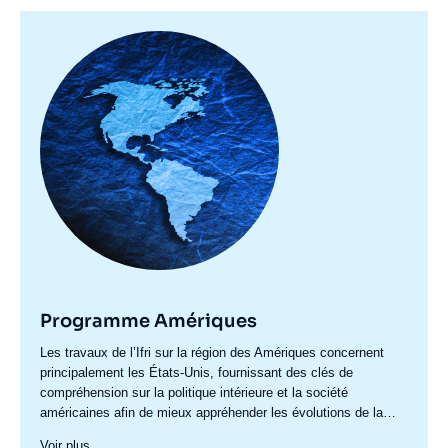
Image
principale
Programme Amériques
Accroche
Les travaux de l’Ifri sur la région des Amériques concernent
centre
principalement les États-Unis, fournissant des clés de
compréhension sur la politique intérieure et la société
américaines afin de mieux appréhender les évolutions de la
politique étrangère et de défense du pays ainsi les questions
Voir plus