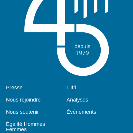
Pied
Presse
Navigation
L'Ifri
de
principale
page
Nous rejoindre
Analyses
Nous soutenir
Événements
Égalité Hommes
Femmes