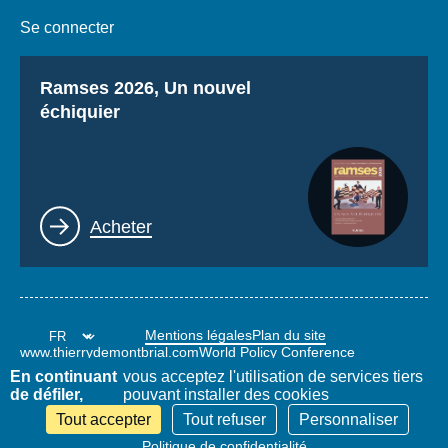
Se connecter
Titre
Ramses 2026, Un nouvel
échiquier
Lien
Acheter
Mentions légales
Plan du site
www.thierrydemontbrial.com
World Policy Conference
Blog Politique étrangère
En continuant
vous acceptez l'utilisation de services tiers
de défiler,
pouvant installer des cookies
Tout accepter
Tout refuser
Personnaliser
Politique de confidentialité