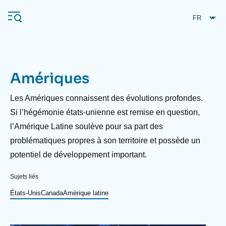
Aller
Panneau de gestion des cookies
au
contenu
principal
Amériques
Navigation
principale
Description
Les Amériques connaissent des évolutions profondes.
L'Ifri
Si l’hégémonie états-unienne est remise en question,
l’Amérique Latine soulève pour sa part des
problématiques propres à son territoire et possède un
Analyses
potentiel de développement important.
À propos de l'Ifri
Recherches fréquentes
Sujets liés
Événements
L'Ifri en bref
Proche-Orient
États-Unis
Canada
Amérique latine