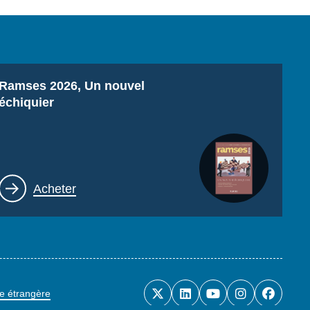
Titre
Ramses 2026, Un nouvel
échiquier
Lien
Acheter
ue étrangère