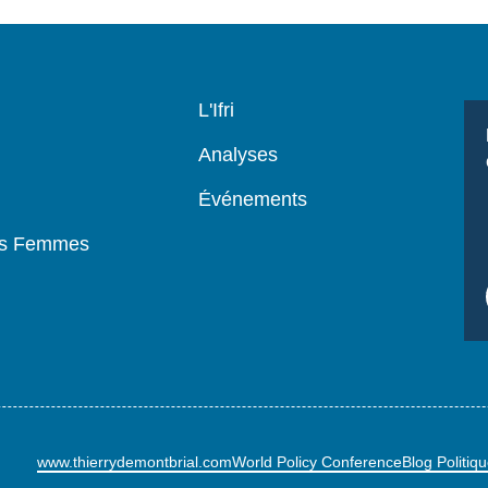
Navigation
L'Ifri
principale
Analyses
Événements
es Femmes
www.thierrydemontbrial.com
World Policy Conference
Blog Politiq