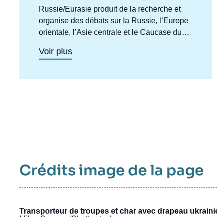
centre
Russie/Eurasie produit de la recherche et
organise des débats sur la Russie, l’Europe
orientale, l’Asie centrale et le Caucase du
Sud. Il a pour objectif de comprendre et
Voir plus
d'anticiper l'évolution de cette zone
géographique complexe en pleine mutation
pour enrichir le débat public en France et en
Europe, et pour aider à la décision
stratégique, politique et économique.
Crédits image de la page
Transporteur de troupes et char avec drapeau ukraini