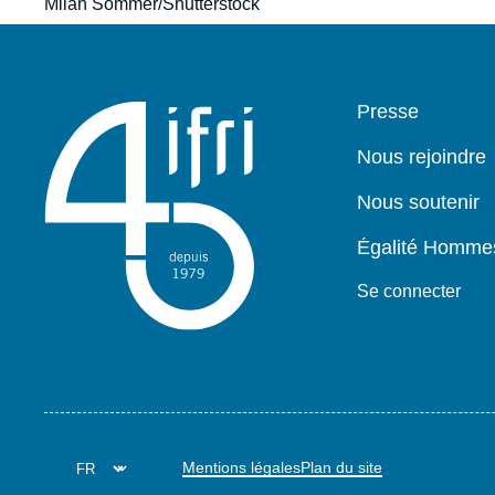
Milan Sommer/Shutterstock
Pied
Presse
de
page
Nous rejoindre
Nous soutenir
Égalité Homm
Se connecter
Mentions légales
Plan du site