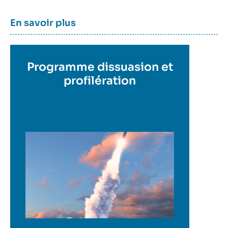
En
Titre
En savoir plus
savoir
container
plus
Titre
Programme dissuasion et
en
profilération
savoir
plus
Image
en
savoir
plus