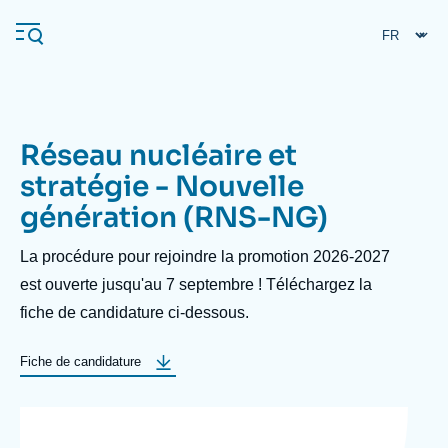
Aller
Panneau de gestion des cookies
au
contenu
principal
Réseau nucléaire et
Navigation
stratégie - Nouvelle
principale
génération (RNS-NG)
L'Ifri
La procédure pour rejoindre la promotion 2026-2027
Analyses
est ouverte jusqu'au 7 septembre ! Téléchargez la
fiche de candidature ci-dessous.
À propos de l'Ifri
Recherches fréquentes
Événements
L'Ifri en bref
Proche-Orient
Label
Fiche de candidature
bouton
Image
logos_site.png
d'en-
tête