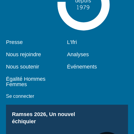
Pied
Presse
Navigation
L'Ifri
de
principale
page
Nous rejoindre
Analyses
Nous soutenir
Événements
Égalité Hommes
Femmes
Se connecter
Titre
Ramses 2026, Un nouvel
échiquier