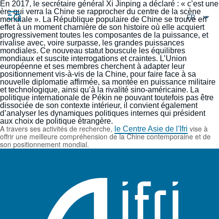
Aller
En 2017, le secrétaire général Xi Jinping a déclaré : « c’est une
Panneau de gestion des cookies
au
ère qui verra la Chine se rapprocher du centre de la scène
contenu
mondiale ». La République populaire de Chine se trouve en
principal
effet à un moment charnière de son histoire où elle acquiert
progressivement toutes les composantes de la puissance, et
rivalise avec, voire surpasse, les grandes puissances
mondiales. Ce nouveau statut bouscule les équilibres
mondiaux et suscite interrogations et craintes. L’Union
européenne et ses membres cherchent à adapter leur
positionnement vis-à-vis de la Chine, pour faire face à sa
nouvelle diplomatie affirmée, sa montée en puissance militaire
Navigation
et technologique, ainsi qu’à la rivalité sino-américaine. La
principale
politique internationale de Pékin ne pouvant toutefois pas être
L'Ifri
dissociée de son contexte intérieur, il convient également
d’analyser les dynamiques politiques internes qui président
aux choix de politique étrangère.
A travers ses activités de recherche,
vise à
le Centre Asie de l'Ifri
offrir une meilleure compréhension de la Chine contemporaine et de
Analyses
son positionnement mondial.
À propos de l'Ifri
Recherches fréquentes
Événements
L'Ifri en bref
Proche-Orient