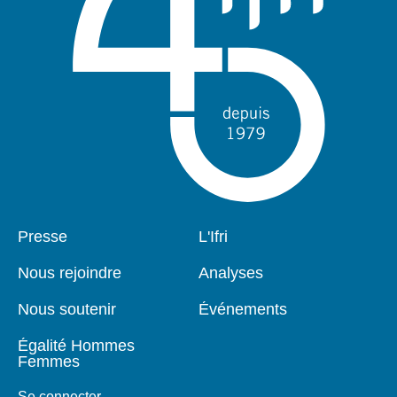
Se connecter
Nous soutenir
Pied
Presse
Navigation
L'Ifri
de
principale
page
Nous rejoindre
Analyses
Nous soutenir
Événements
Égalité Hommes
Femmes
Se connecter