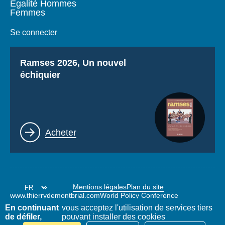
Égalité Hommes
Femmes
Se connecter
Titre
Ramses 2026, Un nouvel
échiquier
Lien
Acheter
Mentions légales
Plan du site
www.thierrydemontbrial.com
World Policy Conference
Blog Politique étrangère
En continuant
vous acceptez l'utilisation de services tiers
de défiler,
pouvant installer des cookies