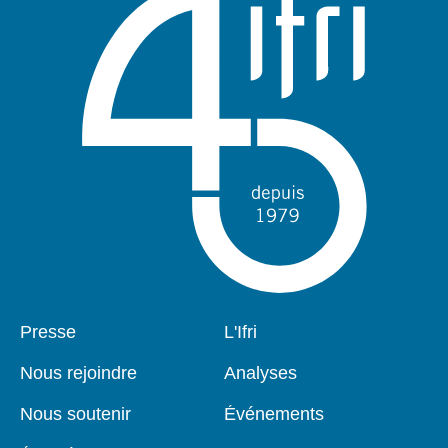
Pied
Presse
Navigation
L'Ifri
de
principale
page
Nous rejoindre
Analyses
Nous soutenir
Événements