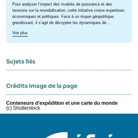
Accroche
Pour analyser l’impact des rivalités de puissance et des
centre
tensions sur la mondialisation, cette initiative croise expertises
économiques et politiques. Face à un risque géopolitique
grandissant, il s’agit de décrypter les dynamiques de
recomposition : poussées protectionnistes, sanctions,
Voir plus
restrictions, politiques industrielles ou préoccupations de
sécurité économique redéfinissent les règles du jeu
commercial. Ces tensions transforment également les relations
financières internationales, en fragilisant les fondements de la
confiance et en reconfigurant le système monétaire mondial.
Sujets liés
Elles interrogent le rôle de plusieurs acteurs-clés : fonds
souverains, banques centrales, plateformes numériques,
institutions multilatérales ou encore opérateurs d’infrastructures
financières. Dans un contexte de rupture profonde, il ne suffit
Crédits image de la page
plus de raffiner les approches existantes. L'initiative est conçue
sur un modèle flexible, mobilisant des expertises variées pour
Conteneurs d'expédition et une carte du monde
proposer à la fois des lectures globales et des analyses
(c) Shutterstock
ciblées. Elle permet également à des acteurs et experts
d’horizons variés d’en débattre librement.