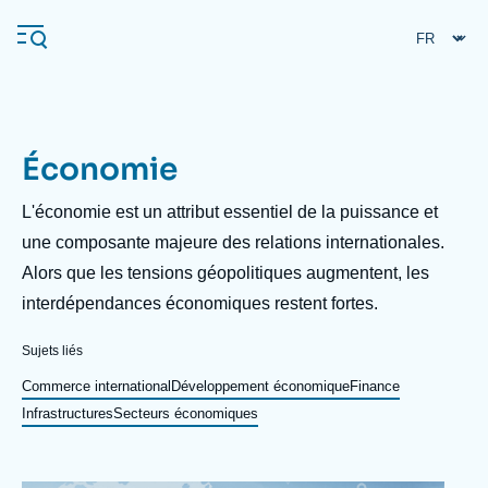
Aller
Panneau de gestion des cookies
au
contenu
principal
Économie
Navigation
principale
Description
L'économie est un attribut essentiel de la puissance et
L'Ifri
une composante majeure des relations internationales.
Alors que les tensions géopolitiques augmentent, les
interdépendances économiques restent fortes.
Analyses
À propos de l'Ifri
Recherches fréquentes
Sujets liés
Événements
Commerce international
Développement économique
Finance
L'Ifri en bref
Proche-Orient
Infrastructures
Secteurs économiques