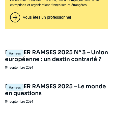
l’économie mondiales. En 2026, l’Ifri accompagne plus de 90
entreprises et organisations françaises et étrangères.
Vous êtes un professionnel
Image
DOSSIER RAMSES 2025 N° 3 – Union
Ramses
principale
européenne : un destin contrarié ?
Date
04 septembre 2024
de
publication
Image
DOSSIER RAMSES 2025 – Le monde
Ramses
principale
en questions
Date
04 septembre 2024
de
publication