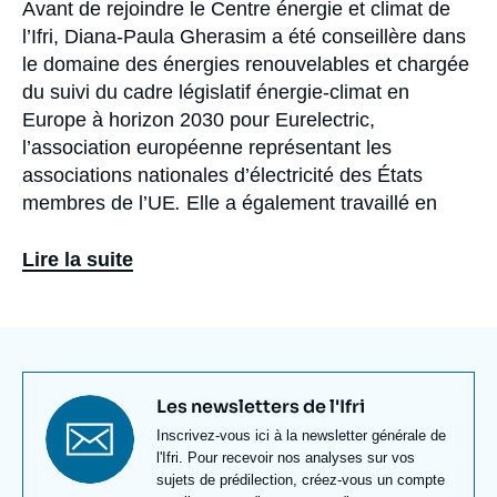
Avant de rejoindre le Centre énergie et climat de
Biographie
l’Ifri, Diana-Paula Gherasim a été conseillère dans
le domaine des énergies renouvelables et chargée
du suivi du cadre législatif énergie-climat en
Europe à horizon 2030 pour Eurelectric,
l’association européenne représentant les
associations nationales d’électricité des États
membres de l’UE
.
Elle a également travaillé en
tant que conseillère au sein du Service des affaires
européennes d’ENGIE, notamment en charge du
Lire la suite
suivi du Pacte vert européen (European Green
Deal). Auparavant, elle a été active dans le secteur
du conseil en management et du conseil en
stratégie dans les pays en voie de développement,
plus particulièrement en Côte d’Ivoire et au Kenya.
Titre
Les newsletters de l'Ifri
newsletter
Texte
Inscrivez-vous ici à la newsletter générale de
Titulaire d’un double master en
Corporate and
Newsletter
l'Ifri. Pour recevoir nos analyses sur vos
Public Management
de HEC Paris et Sciences Po
sujets de prédilection, créez-vous un compte