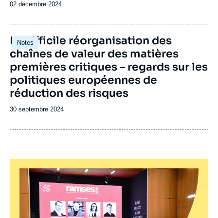
Date
02 décembre 2024
de
publication
Image
La difficile réorganisation des
Notes
principale
chaînes de valeur des matières
premières critiques – regards sur les
politiques européennes de
réduction des risques
Date
30 septembre 2024
de
publication