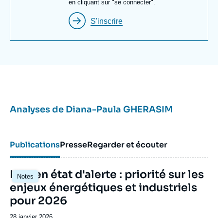
Paris, ainsi que d'une licence à Sciences Po Paris,
en cliquant sur "se connecter".
Diana-Paula Gherasim a également étudié au
S'inscrire
King’s College London.
Analyses de
Diana-Paula GHERASIM
Publications
Presse
Regarder et écouter
Image
L'UE en état d'alerte : priorité sur les
Notes
principale
enjeux énergétiques et industriels
pour 2026
Date
28 janvier 2026