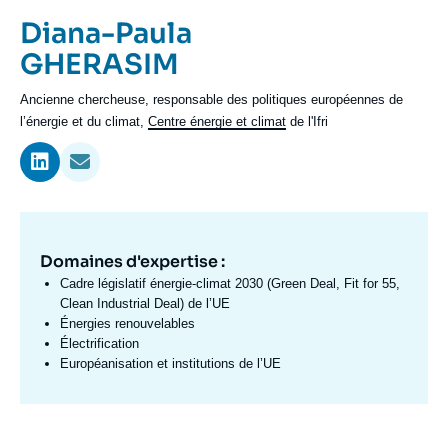
Se connecter
Prénom
Diana-Paula
de
Nom
GHERASIM
Nous soutenir
l'expert
de
Intitulé
Ancienne chercheuse, responsable des politiques européennes de
l'expert
du
l’énergie et du climat,
Centre
énergie et climat
de l'Ifri
poste
Domaines d'expertise :
Domaine
d'expertises
Cadre législatif énergie-climat 2030 (Green Deal, Fit for 55,
Fr
Clean Industrial Deal) de l’UE
Énergies renouvelables
Électrification
Européanisation et institutions de l’UE