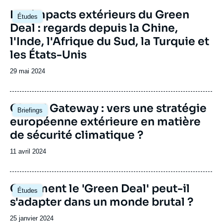
Image
Les impacts extérieurs du Green
Études
principale
Deal : regards depuis la Chine,
l'Inde, l'Afrique du Sud, la Turquie et
les États-Unis
Date
29 mai 2024
de
publication
Image
Global Gateway : vers une stratégie
Briefings
principale
européenne extérieure en matière
de sécurité climatique ?
Date
11 avril 2024
de
publication
Image
Comment le 'Green Deal' peut-il
Études
principale
s'adapter dans un monde brutal ?
Date
25 janvier 2024