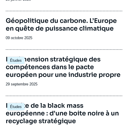
de
publication
Image
Géopolitique du carbone. L’Europe
de
en quête de puissance climatique
couverture
de
la
Date
09 octobre 2025
publication
de
publication
Image
La dimension stratégique des
Études
principale
compétences dans le pacte
européen pour une industrie propre
Date
29 septembre 2025
de
publication
Image
La fuite de la black mass
Études
principale
européenne : d'une boite noire à un
recyclage stratégique