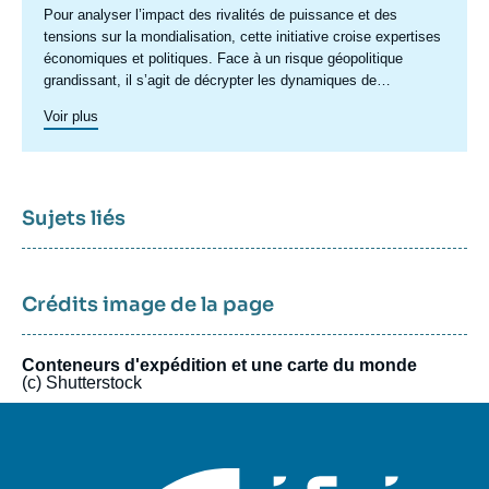
Accroche
Pour analyser l’impact des rivalités de puissance et des
centre
tensions sur la mondialisation, cette initiative croise expertises
économiques et politiques. Face à un risque géopolitique
grandissant, il s’agit de décrypter les dynamiques de
recomposition : poussées protectionnistes, sanctions,
Voir plus
restrictions, politiques industrielles ou préoccupations de
sécurité économique redéfinissent les règles du jeu
commercial. Ces tensions transforment également les relations
financières internationales, en fragilisant les fondements de la
confiance et en reconfigurant le système monétaire mondial.
Sujets liés
Elles interrogent le rôle de plusieurs acteurs-clés : fonds
souverains, banques centrales, plateformes numériques,
institutions multilatérales ou encore opérateurs d’infrastructures
financières. Dans un contexte de rupture profonde, il ne suffit
Crédits image de la page
plus de raffiner les approches existantes. L'initiative est conçue
sur un modèle flexible, mobilisant des expertises variées pour
Conteneurs d'expédition et une carte du monde
proposer à la fois des lectures globales et des analyses
(c) Shutterstock
ciblées. Elle permet également à des acteurs et experts
d’horizons variés d’en débattre librement.