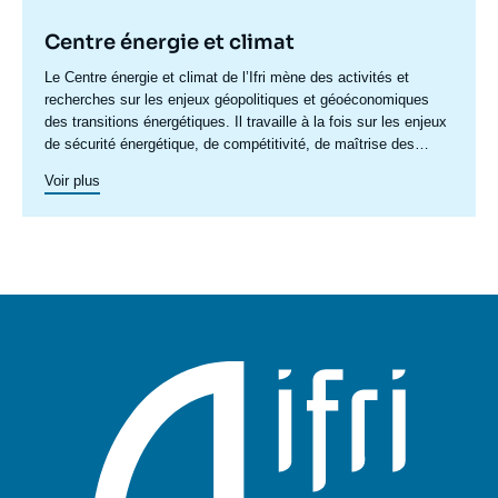
Centre énergie et climat
Accroche
Le Centre énergie et climat de l’Ifri mène des activités et
centre
recherches sur les enjeux géopolitiques et géoéconomiques
des transitions énergétiques. Il travaille à la fois sur les enjeux
de sécurité énergétique, de compétitivité, de maîtrise des
chaînes de valeur, et d'acceptabilité. Spécialisé dans l’étude
Voir plus
des politiques européennes de l’énergie et du climat, et des
marchés de l’énergie en Europe et dans le monde, ses travaux
portent aussi sur les stratégies énergétiques et climatiques des
grandes puissances comme les Etats-Unis, la Chine ou l’Inde.
Il offre une expertise reconnue, enrichie de collaborations
internationales et d'événements à Paris et à Bruxelles,
notamment.