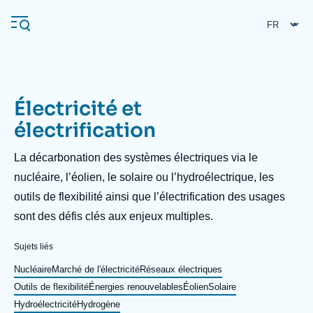
Aller
Panneau de gestion des cookies
au
contenu
principal
Électricité et
Navigation
électrification
principale
L'Ifri
Description
La décarbonation des systèmes électriques via le
nucléaire, l’éolien, le solaire ou l’hydroélectrique, les
outils de flexibilité ainsi que l’électrification des usages
Analyses
sont des défis clés aux enjeux multiples.
À propos de l'Ifri
Recherches fréquentes
Événements
Sujets liés
L'Ifri en bref
Proche-Orient
Nucléaire
Marché de l'électricité
Réseaux électriques
Outils de flexibilité
Énergies renouvelables
Éolien
Solaire
Hydroélectricité
Hydrogène