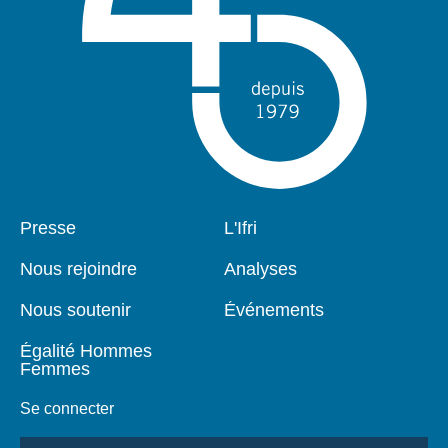
Pied
Presse
Navigation
L'Ifri
de
principale
page
Nous rejoindre
Analyses
Nous soutenir
Événements
Égalité Hommes
Femmes
Se connecter