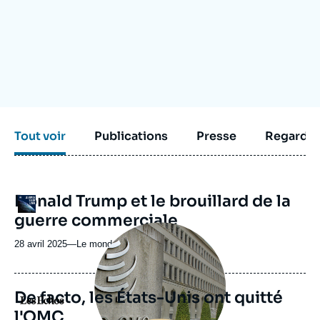
Se connecter
Nous soutenir
Tout voir
Publications
Presse
Regarder
URL
Donald Trump et le brouillard de la
Logo
de
guerre commerciale
Spotify
Image
principale
28 avril 2025
—
Nom
Le monde selon l'Ifri
médiatique
du
journal,
revue
De facto, les États-Unis ont quitté
Logo
ou
l'OMC
émission