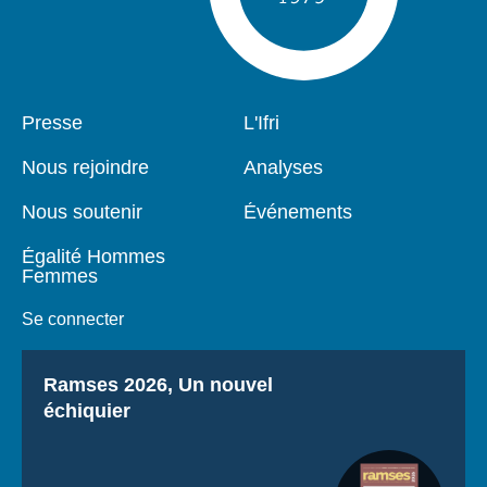
Pied
Presse
Navigation
L'Ifri
de
principale
page
Nous rejoindre
Analyses
Nous soutenir
Événements
Égalité Hommes
Femmes
Se connecter
Titre
Ramses 2026, Un nouvel
échiquier