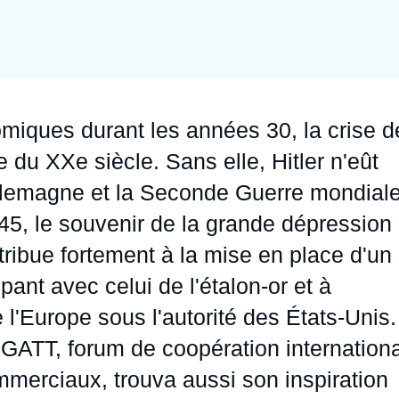
Ramses
Europe
R
S
Politique étrangère
Russie - Eurasie
D
T
Podcast
Afrique du Nord et Moyen-Orient
miques durant les années 30, la crise d
 du XXe siècle. Sans elle, Hitler n'eût
Allemagne et la Seconde Guerre mondial
945, le souvenir de la grande dépression
ntribue fortement à la mise en place d'un
ant avec celui de l'étalon-or et à
e l'Europe sous l'autorité des États-Unis.
 GATT, forum de coopération internation
mmerciaux, trouva aussi son inspiration