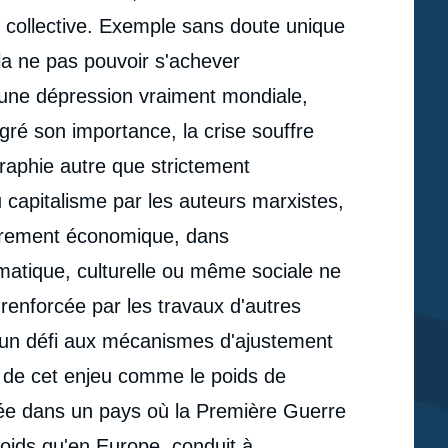
e collective. Exemple sans doute unique
a ne pas pouvoir s'achever
une dépression vraiment mondiale,
ré son importance, la crise souffre
graphie autre que strictement
capitalisme par les auteurs marxistes,
urement économique, dans
plomatique, culturelle ou même sociale ne
renforcée par les travaux d'autres
 un défi aux mécanismes d'ajustement
e de cet enjeu comme le poids de
e
digée dans un pays où la Première Guerre
Pierre-Cyrille HAUTCOEUR, « Crise de 1929 et
erture
politique internationale : pourquoi il ne faut pas brûler
oids qu'en Europe, conduit à