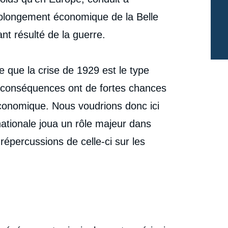
le FMI », Politique étrangère, Articles, Ifri, 29
olongement économique de la Belle
cation
novembre 2000.
Copier
nt résulté de la guerre.
e que la crise de 1929 est le type
s conséquences ont de fortes chances
'économique. Nous voudrions donc ici
nationale joua un rôle majeur dans
s répercussions de celle-ci sur les