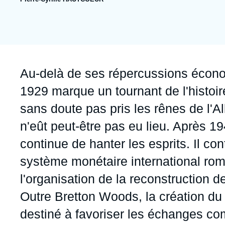
publication
Jeudi 17 septembre 2026 17:30
Partenariats et réseaux
Intelligence artificielle
Nous soutenir en tant que professionnel
Guerre en Ukraine
OTAN
Accroche
Au-delà de ses répercussions écono
1929 marque un tournant de l'histoire
sans doute pas pris les rênes de l'
n'eût peut-être pas eu lieu. Après 1
continue de hanter les esprits. Il co
système monétaire international romp
l'organisation de la reconstruction d
Outre Bretton Woods, la création du
destiné à favoriser les échanges co