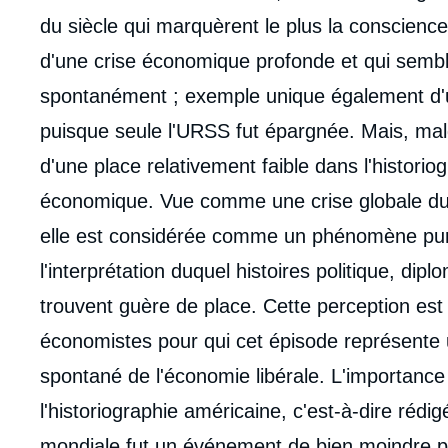
analyses
du siècle qui marquèrent le plus la conscienc
d'une crise économique profonde et qui sembl
spontanément ; exemple unique également d'
puisque seule l'URSS fut épargnée. Mais, malg
d'une place relativement faible dans l'historio
économique. Vue comme une crise globale du 
elle est considérée comme un phénomène p
l'interprétation duquel histoires politique, di
trouvent guère de place. Cette perception est 
économistes pour qui cet épisode représente
spontané de l'économie libérale. L'importanc
Imag
l'historiographie américaine, c'est-à-dire ré
de
couv
mondiale fut un événement de bien moindre p