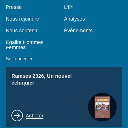
Se connecter
Pied
Presse
Navigation
L'Ifri
de
principale
page
Nous soutenir
Nous rejoindre
Analyses
Nous soutenir
Événements
Égalité Hommes
Femmes
Se connecter
Titre
Ramses 2026, Un nouvel
échiquier
Lien
Acheter