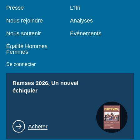
Se connecter
Pied
Presse
Navigation
L'Ifri
de
principale
page
Nous soutenir
Nous rejoindre
Analyses
Nous soutenir
Événements
Égalité Hommes
Femmes
Se connecter
Titre
Ramses 2026, Un nouvel
échiquier
Lien
Acheter