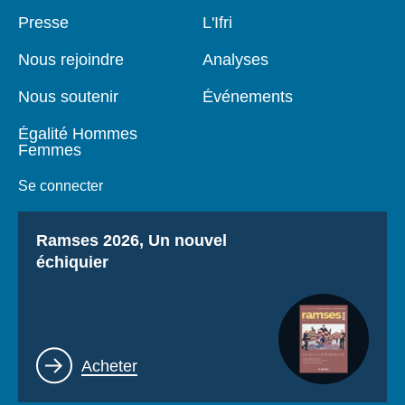
Se connecter
Pied
Presse
Navigation
L'Ifri
de
principale
page
Nous soutenir
Nous rejoindre
Analyses
Nous soutenir
Événements
Égalité Hommes
Femmes
Se connecter
Titre
Ramses 2026, Un nouvel
échiquier
Lien
Acheter