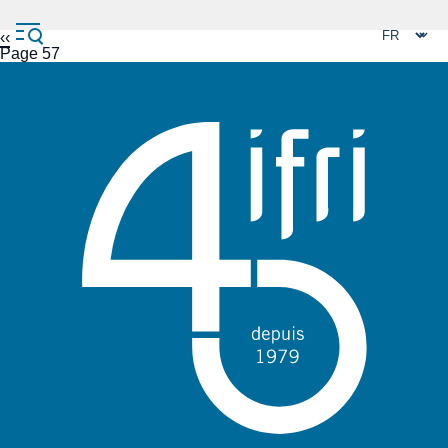
Panneau de gestion des cookies
Aller
Page
‹‹
Pagination
au
précédente
Page 57
contenu
principal
Navigation
principale
L'Ifri
Analyses
À propos de l'Ifri
Recherches fréquentes
Événements
L'Ifri en bref
Proche-Orient