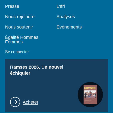
Se connecter
Pied
Presse
Navigation
L'Ifri
de
principale
page
Nous soutenir
Nous rejoindre
Analyses
Nous soutenir
Événements
Égalité Hommes
Femmes
Se connecter
Titre
Ramses 2026, Un nouvel
échiquier
Lien
Acheter