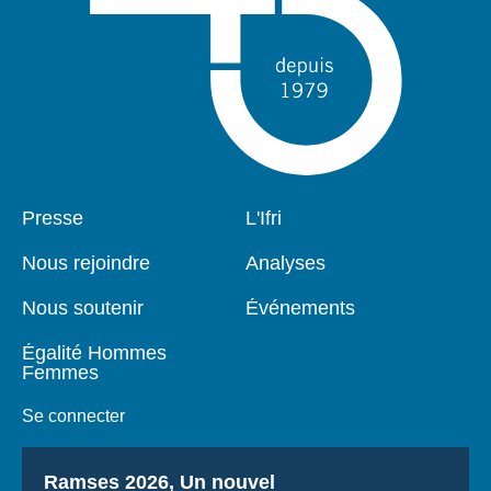
Pied
Presse
Navigation
L'Ifri
de
principale
page
Nous rejoindre
Analyses
Nous soutenir
Événements
Égalité Hommes
Femmes
Se connecter
Titre
Ramses 2026, Un nouvel