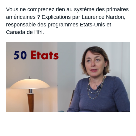
Se connecter
Accroche
Vous ne comprenez rien au système des primaires
américaines ? Explications par Laurence Nardon,
Nous soutenir
responsable des programmes Etats-Unis et
Canada de l'Ifri.
Image
principale
médiatique