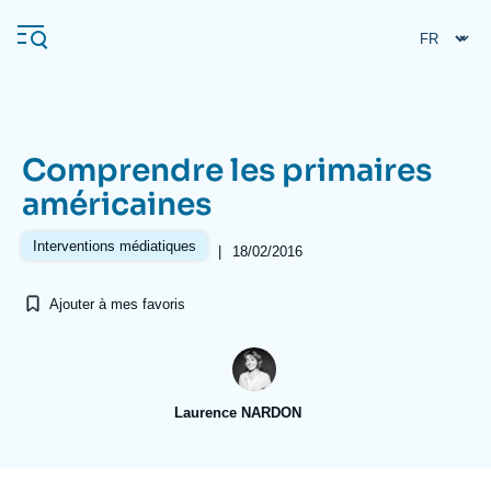
Aller
Panneau de gestion des cookies
au
contenu
principal
Comprendre les primaires
Navigation
américaines
principale
L'Ifri
Interventions médiatiques
|
18/02/2016
Ajouter à mes favoris
Analyses
À propos de l'Ifri
Recherches fréquentes
Événements
L'Ifri en bref
Proche-Orient
Laurence NARDON