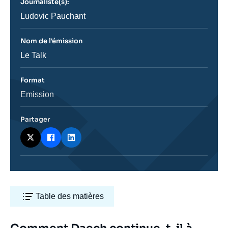
Journaliste(s):
ou
émission
Journaliste
Ludovic Pauchant
Nom de l'émission
Nom
Le Talk
de
l'émission
Format
Catégorie
Emission
journalistique
Partager
Table des matières