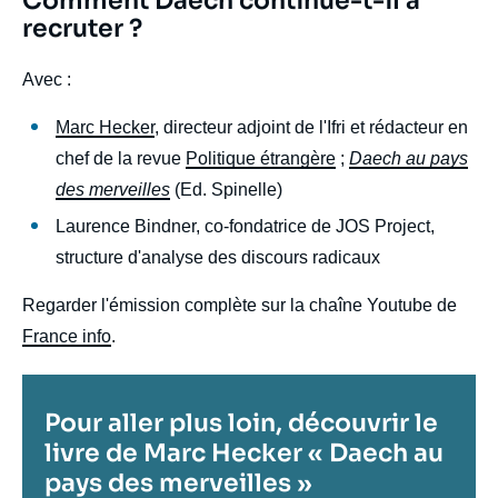
Titre
Comment Daech continue-t-il à
Edito
recruter ?
body
Avec :
Marc Hecker
, directeur adjoint de l'Ifri et rédacteur en
chef de la revue
Politique étrangère
;
Daech au pays
des merveilles
(Ed. Spinelle)
Laurence Bindner, co-fondatrice de JOS Project,
structure d'analyse des discours radicaux
Regarder l'émission complète sur la chaîne Youtube de
France info
.
Titre
Pour aller plus loin, découvrir le
livre de Marc Hecker « Daech au
pays des merveilles »