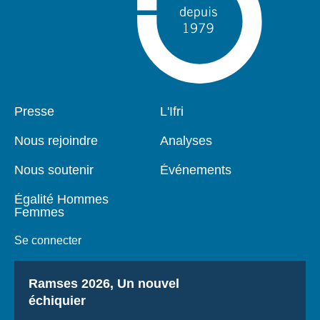
Pied
Presse
Navigation
L'Ifri
de
principale
page
Nous rejoindre
Analyses
Nous soutenir
Événements
Égalité Hommes
Femmes
Se connecter
Titre
Ramses 2026, Un nouvel
échiquier