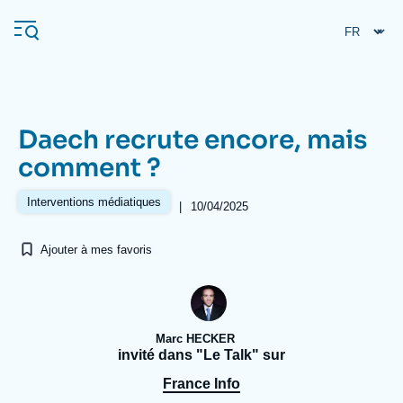
Aller
Panneau de gestion des cookies
au
contenu
principal
Daech recrute encore, mais
Navigation
comment ?
principale
L'Ifri
Interventions médiatiques
|
10/04/2025
Ajouter à mes favoris
Analyses
À propos de l'Ifri
Recherches fréquentes
Événements
L'Ifri en bref
Proche-Orient
Marc HECKER
invité dans "Le Talk" sur
France Info