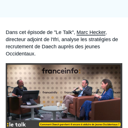
Se connecter
Nous soutenir
Accroche
Dans cet épisode de "Le Talk",
Marc Hecker
,
directeur adjoint de l'Ifri, analyse les stratégies de
recrutement de Daech auprès des jeunes
Occidentaux.
Image
principale
médiatique