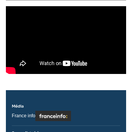
Média
Logo
Nom
France info
du
journal,
revue