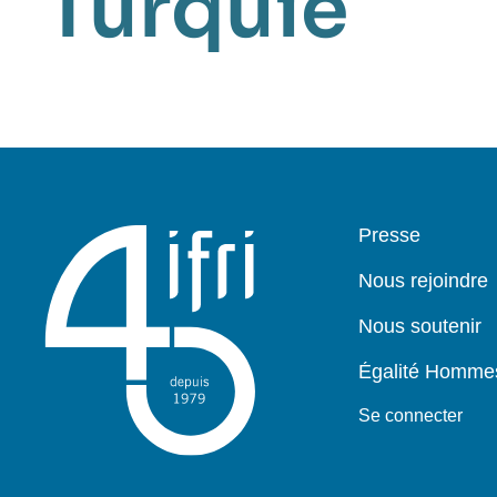
Turquie
Pied
Presse
de
page
Nous rejoindre
Nous soutenir
Égalité Homm
Se connecter