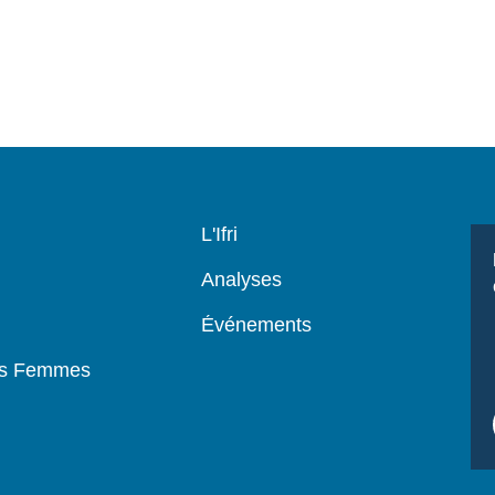
Navigation
L'Ifri
principale
Analyses
Événements
es Femmes