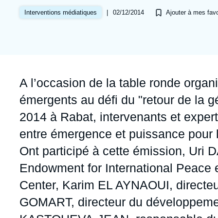
Jeudi 17 septembre 2026 17:30
Partenariats et réseaux
Intelligence artificielle
|
02/12/2014
Interventions médiatiques
Ajouter à mes favo
Nous soutenir en tant que professionnel
Guerre en Ukraine
OTAN
Accroche
A l’occasion de la table ronde organisé
émergents au défi du "retour de la g
2014 à Rabat, intervenants et expert
entre émergence et puissance pour le
Ont participé à cette émission, Uri
Endowment for International Peace et
Center, Karim EL AYNAOUI, directe
GOMART, directeur du développement 