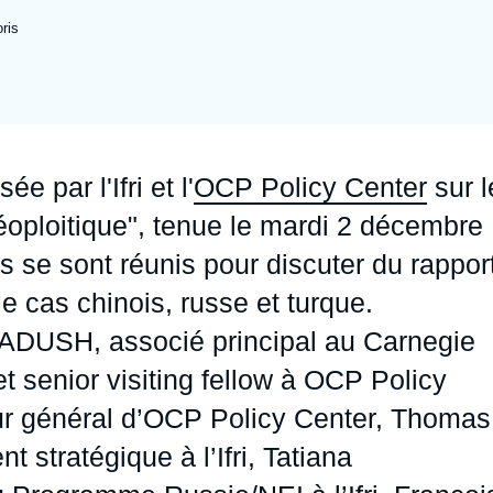
Ramses
Europe
R
S
ris
Politique étrangère
Russie - Eurasie
D
T
Podcast
Afrique du Nord et Moyen-Orient
e par l'Ifri et l'
OCP Policy Center
sur l
éoploitique", tenue le mardi 2 décembre
s se sont réunis pour discuter du rappor
 cas chinois, russe et turque.
 DADUSH, associé principal au Carnegie
 senior visiting fellow à OCP Policy
ur général d’OCP Policy Center, Thomas
stratégique à l’Ifri, Tatiana