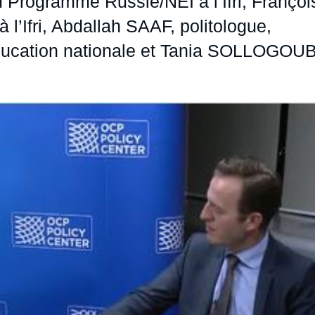
ogramme Russie/NEI à l’Ifri, Françoi
 l’Ifri, Abdallah SAAF, politologue,
'Education nationale et Tania SOLLOGOUB