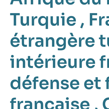
Turquie
,
Fr
étrangère 
intérieure 
défense et
française
,