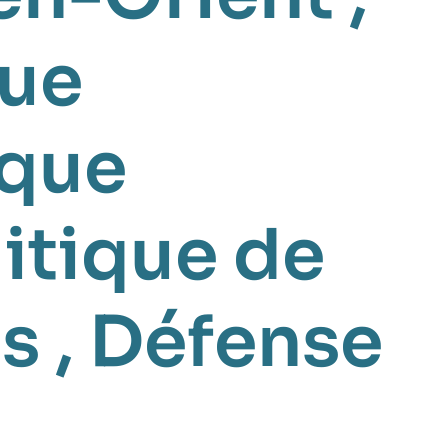
que
ique
itique de
es
,
Défense