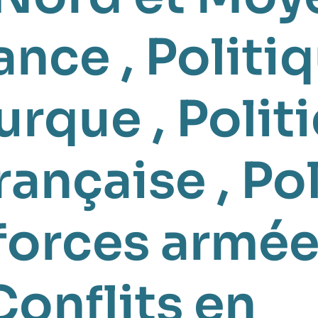
ance
,
Politi
turque
,
Polit
française
,
Pol
 forces armé
Conflits en