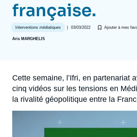
Jeudi 17 septembre 2026 17:30
française.
Partenariats et réseaux
Intelligence artificielle
Nous soutenir en tant que professionnel
Guerre en Ukraine
|
03/03/2022
Interventions médiatiques
Ajouter à mes favo
OTAN
Aris MARGHELIS
Accroche
Cette semaine, l'Ifri, en partenaria
cinq vidéos sur les tensions en Médi
la rivalité géopolitique entre la Franc
Image
principale
médiatique