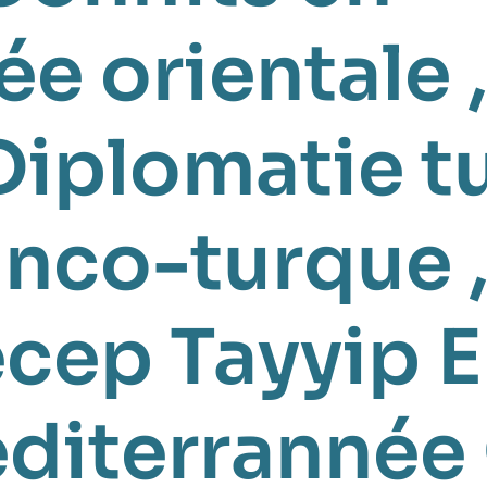
ée orientale
Diplomatie t
ranco-turque
cep Tayyip 
diterrannée 