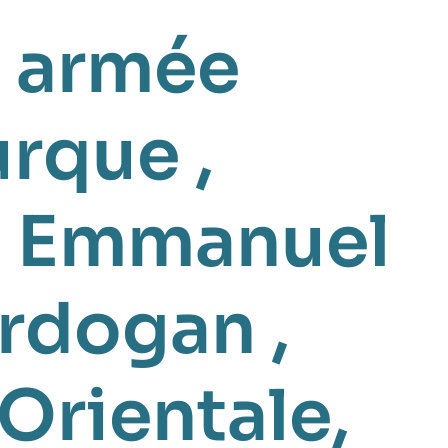
,
armée
urque
,
,
Emmanuel
Erdogan
,
Orientale
,