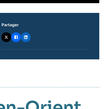
Partager
en-Orient
,