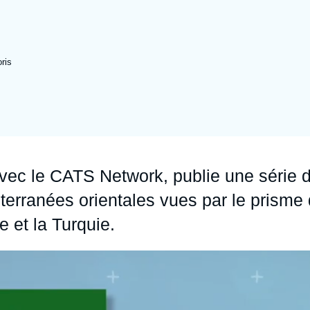
Ramses
Europe
R
S
Politique étrangère
Russie - Eurasie
D
T
ris
Podcast
Afrique du Nord et Moyen-Orient
t avec le CATS Network, publie une série 
terranées orientales vues par le prisme
e et la Turquie.