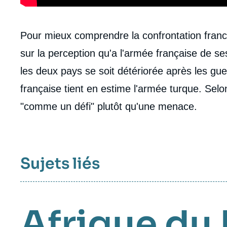
Contenu
Pour mieux comprendre la confrontation franc
intervention
sur la perception qu'a l'armée française de se
médiatique
les deux pays se soit détériorée après les guer
française tient en estime l'armée turque. Selo
"comme un défi" plutôt qu'une menace.
Sujets liés
Afrique du