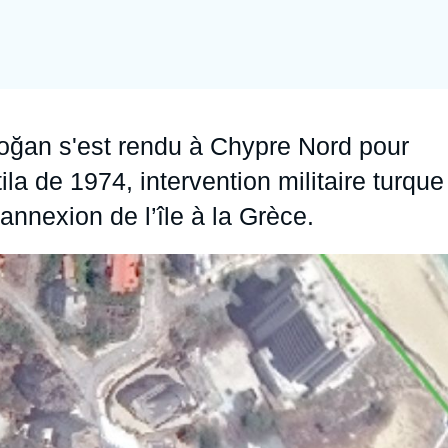
Ramses
Europe
R
S
Politique étrangère
Russie - Eurasie
D
T
Podcast
Afrique du Nord et Moyen-Orient
doğan s'est rendu à Chypre Nord pour
ila de 1974, intervention militaire turque
’annexion de l’île à la Grèce.