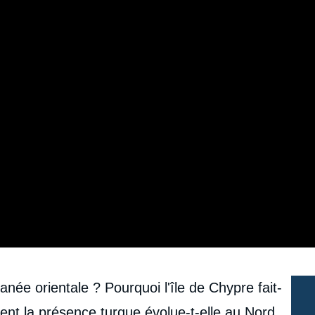
anée orientale ? Pourquoi l'île de Chypre fait-
mment la présence turque évolue-t-elle au Nord