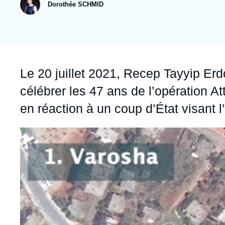
Jeudi 17 septembre 2026 17:30
Dorothée SCHMID
Partenariats et réseaux
Intelligence artificielle
Nous soutenir en tant que professionnel
Guerre en Ukraine
OTAN
Accroche
Le 20 juillet 2021, Recep Tayyip Er
célébrer les 47 ans de l’opération Att
en réaction à un coup d’État visant l
Image
principale
médiatique