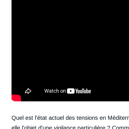
Contenu
Quel est l'état actuel des tensions en Méditerr
intervention
elle l'objet d'une vigilance particulière ? Co