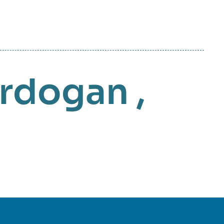
Erdogan
,