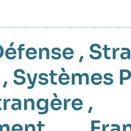
Défense
,
Str
,
Systèmes P
trangère
,
ment
, , , ,
Fra