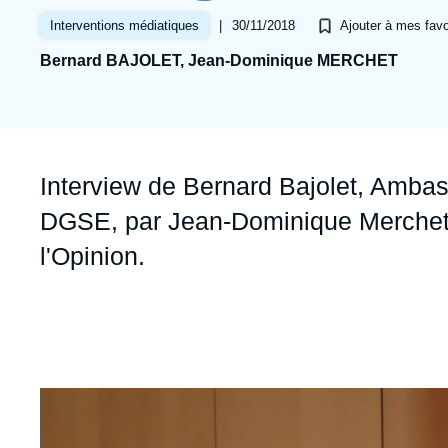
Jeudi 17 septembre 2026 17:30
Partenariats et réseaux
Intelligence artificielle
|
30/11/2018
Interventions médiatiques
Ajouter à mes favo
Bernard BAJOLET, Jean-Dominique MERCHET
Nous soutenir en tant que professionnel
Guerre en Ukraine
OTAN
Accroche
Interview de Bernard Bajolet, Ambas
DGSE, par Jean-Dominique Merchet,
l'Opinion.
Image
principale
médiatique