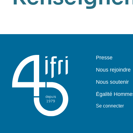
Pied
Presse
de
page
Nous rejoindre
Nous soutenir
Égalité Homm
Se connecter