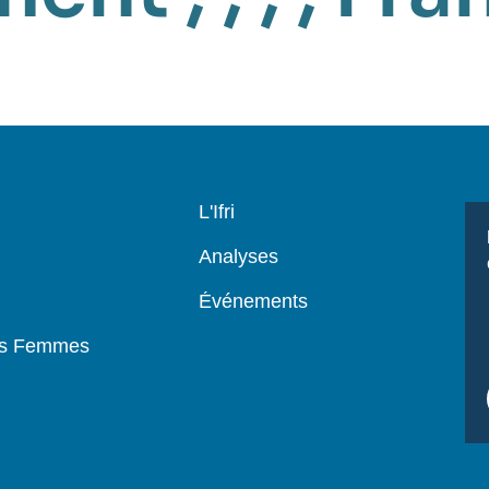
Navigation
L'Ifri
principale
Analyses
Événements
es Femmes