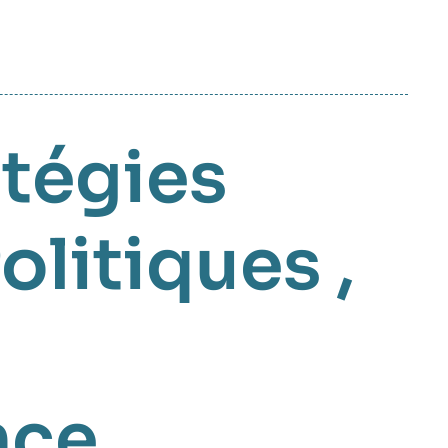
atégies
olitiques
,
nce