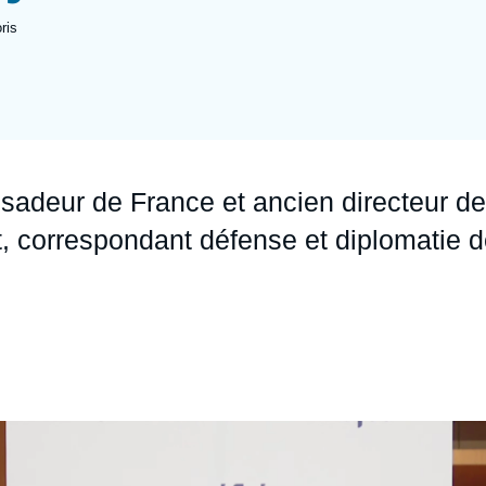
Ramses
Europe
R
S
ris
Politique étrangère
Russie - Eurasie
D
T
Podcast
Afrique du Nord et Moyen-Orient
sadeur de France et ancien directeur de
 correspondant défense et diplomatie d