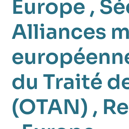
Europe
,
Sé
Alliances m
européenn
du Traité d
(OTAN)
,
Re