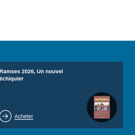
Titre
Ramses 2026, Un nouvel
échiquier
Lien
Acheter