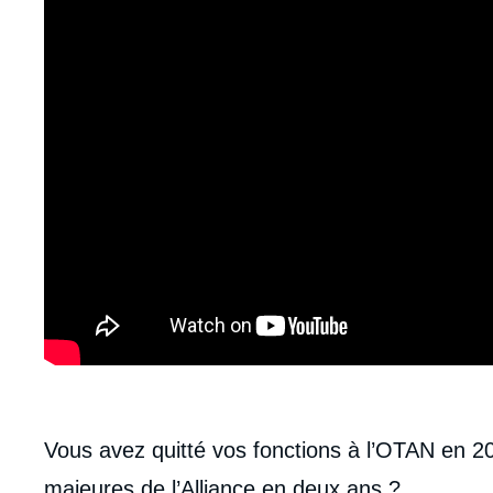
body
Vous avez quitté vos fonctions à l’OTAN en 2
majeures de l’Alliance en deux ans ?