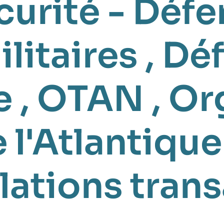
curité - Déf
ilitaires
,
Dé
e
,
OTAN
,
Or
e l'Atlantiqu
lations tran