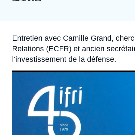
Jeudi 17 septembre 2026 17:30
Partenariats et réseaux
Intelligence artificielle
Nous soutenir en tant que professionnel
Guerre en Ukraine
OTAN
Accroche
Entretien avec Camille Grand, cherc
Relations (ECFR) et ancien secrétai
l'investissement de la défense.
Image
principale
médiatique