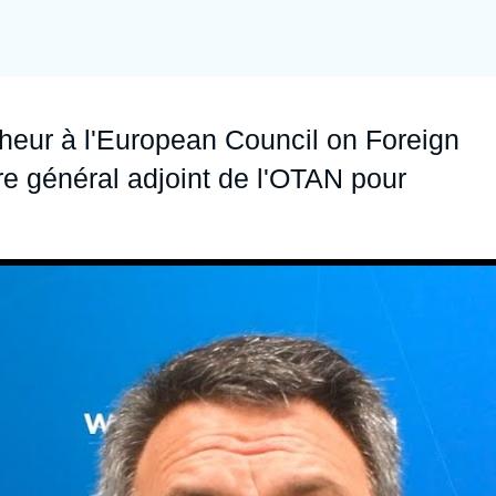
Ramses
Europe
R
S
Politique étrangère
Russie - Eurasie
D
T
Podcast
Afrique du Nord et Moyen-Orient
heur à l'European Council on Foreign
re général adjoint de l'OTAN pour