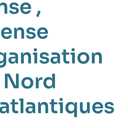
ense
,
fense
ganisation
e Nord
satlantiques