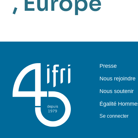
,
Europe
Pied
Presse
de
page
Nous rejoindre
Nous soutenir
Égalité Homm
Se connecter