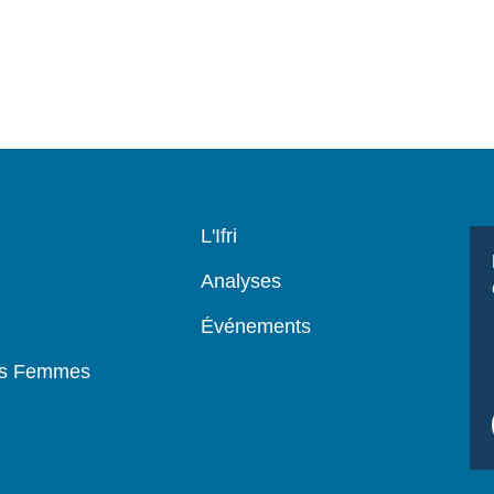
Navigation
L'Ifri
principale
Analyses
Événements
es Femmes