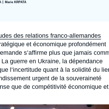
A
Marie KRPATA
Ramses
Europe
R
S
Politique étrangère
Russie - Eurasie
D
T
Podcast
Afrique du Nord et Moyen-Orient
udes des relations franco-allemandes
tratégique et économique profondément
allemande s’affirme plus que jamais com
en. La guerre en Ukraine, la dépendance
e l’incertitude quant à la solidité du lie
ndissement urgent de la souveraineté
ense que de compétitivité économique et