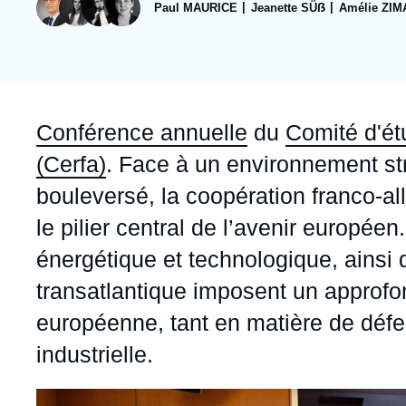
Jeudi 17 septembre 2026 17:30
Paul MAURICE
Jeanette SÜẞ
Amélie ZIM
Partenariats et réseaux
Intelligence artificielle
Nous soutenir en tant que professionnel
Guerre en Ukraine
OTAN
Accroche
Conférence annuelle
du
Comité d'ét
(Cerfa)
. Face à un environnement s
bouleversé, la coopération franco-
le pilier central de l’avenir europé
énergétique et technologique, ainsi qu
transatlantique imposent un approfo
européenne, tant en matière de déf
industrielle.
Image