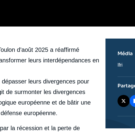
Toulon d’août 2025 a réaffirmé
Média
transformer leurs interdépendances en
Nom
Ifri
du
journal,
revue
t dépasser leurs divergences pour
ou
Partag
émissio
git de surmonter les divergences
logique européenne et de bâtir une
de défense européenne.
par la récession et la perte de