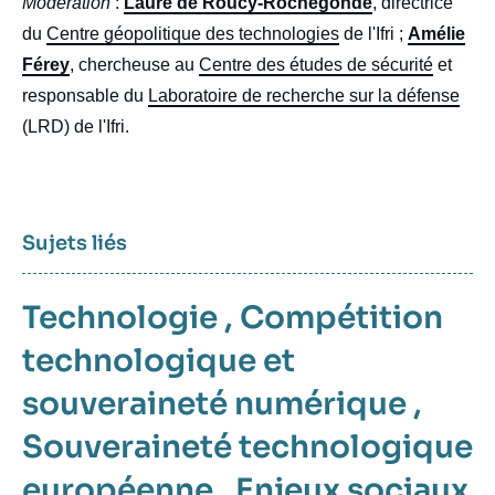
Modération
:
Laure de Roucy-Rochegonde
, directrice
du
Centre géopolitique des technologies
de l'Ifri ;
Amélie
Férey
, chercheuse au
Centre des études de sécurité
et
responsable du
Laboratoire de recherche sur la défense
(LRD) de l'Ifri.
Sujets liés
Technologie
,
Compétition
technologique et
souveraineté numérique
,
Souveraineté technologique
européenne
,
Enjeux sociaux