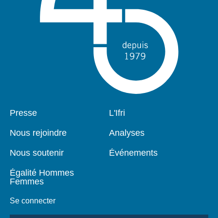
Pied
Presse
Navigation
L'Ifri
de
principale
page
Nous rejoindre
Analyses
Nous soutenir
Événements
Égalité Hommes
Femmes
Se connecter