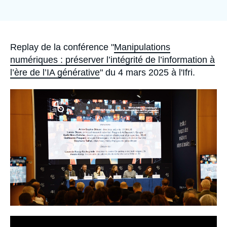
Se connecter
Nous soutenir
Accroche
Replay de la conférence "
Manipulations
numériques : préserver l’intégrité de l’information à
l’ère de l’IA générative
" du 4 mars 2025 à l'Ifri.
Image
principale
médiatique