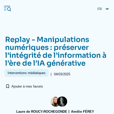
Aller
Panneau de gestion des cookies
au
contenu
principal
Replay - Manipulations
Navigation
numériques : préserver
principale
l’intégrité de l’information à
L'Ifri
l’ère de l’IA générative
Analyses
Interventions médiatiques
|
04/03/2025
À propos de l'Ifri
Recherches fréquentes
Ajouter à mes favoris
Événements
L'Ifri en bref
Proche-Orient
Laure de ROUCY-ROCHEGONDE
Amélie FÉREY