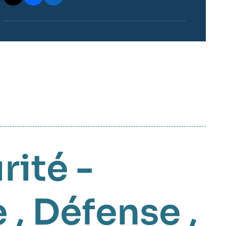
rité -
e
,
Défense
,