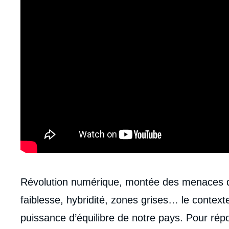
Contenu
Révolution numérique, montée des menaces de
intervention
faiblesse, hybridité, zones grises… le context
médiatique
puissance d’équilibre de notre pays. Pour rép