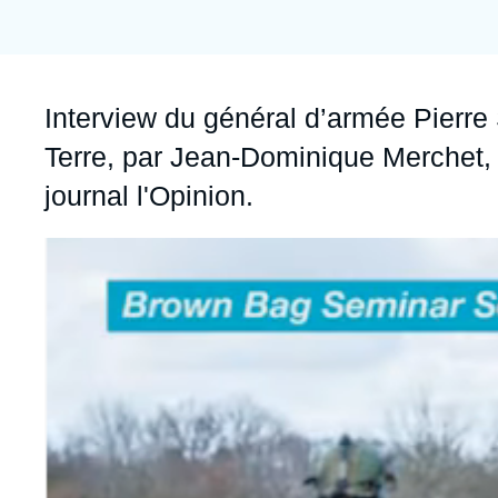
Jeudi 17 septembre 2026 17:30
Partenariats et réseaux
Intelligence artificielle
Nous soutenir en tant que professionnel
Guerre en Ukraine
Accroche
Interview du général d’armée Pierre 
OTAN
Terre, par Jean-Dominique Merchet,
journal l'Opinion.
Image
principale
médiatique