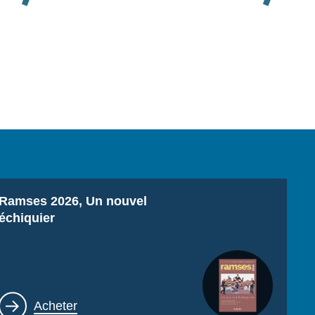
Titre
Ramses 2026, Un nouvel
échiquier
Lien
Acheter