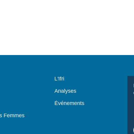
Navigation
L'Ifri
principale
Analyses
Événements
es Femmes