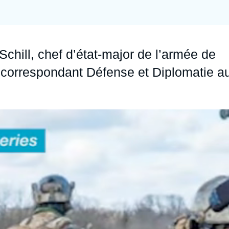
Ramses
Europe
R
S
Politique étrangère
Russie - Eurasie
D
T
Schill, chef d’état-major de l’armée de
Podcast
Afrique du Nord et Moyen-Orient
 correspondant Défense et Diplomatie a