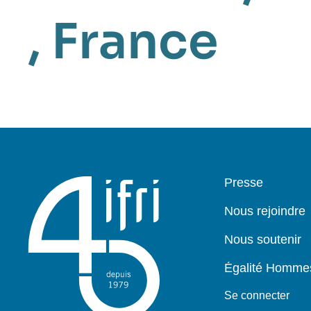
,
France
Pied
Presse
de
page
Nous rejoindre
Nous soutenir
Égalité Homm
Se connecter