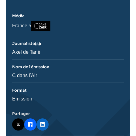
Média
Logo
Nom
France 5
du
journal,
revue
Journaliste(s):
ou
émission
Journaliste
Axel de Tarlé
Nom de l'émission
Nom
C dans l'Air
de
l'émission
Format
Catégorie
Emission
journalistique
Partager