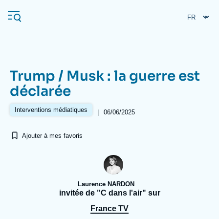
Aller
Panneau de gestion des cookies
au
contenu
principal
Trump / Musk : la guerre est
Navigation
déclarée
principale
L'Ifri
Interventions médiatiques
|
06/06/2025
Ajouter à mes favoris
Analyses
À propos de l'Ifri
Recherches fréquentes
Événements
L'Ifri en bref
Proche-Orient
Laurence NARDON
invitée de "C dans l'air" sur
France TV