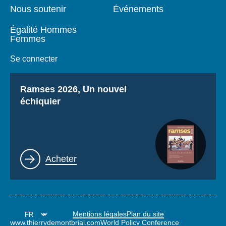
Nous soutenir
Événements
Égalité Hommes
Femmes
Se connecter
Titre
Ramses 2026, Un nouvel
échiquier
Lien
Acheter
Mentions légales
Plan du site
www.thierrydemontbrial.com
World Policy Conference