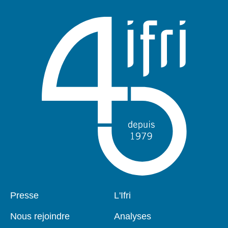
Pied
Presse
Navigation
L'Ifri
de
principale
page
Nous rejoindre
Analyses