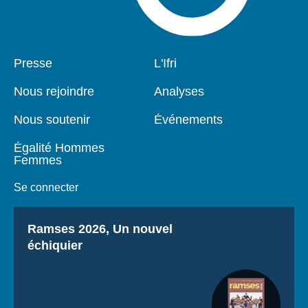
Pied
Presse
Navigation
L'Ifri
de
principale
page
Nous rejoindre
Analyses
Nous soutenir
Événements
Égalité Hommes
Femmes
Se connecter
Titre
Ramses 2026, Un nouvel
échiquier