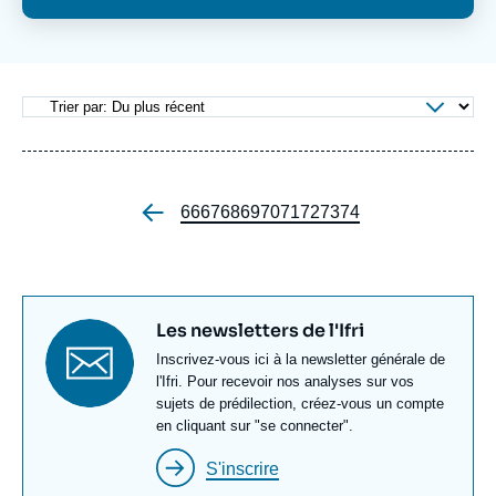
Se connecter
Nous soutenir
Page
66
Page
67
Page
68
Page
69
Page
70
Page
71
Page
72
Page
73
Page
74
Pagination
Titre
Les newsletters de l'Ifri
newsletter
Texte
Inscrivez-vous ici à la newsletter générale de
Newsletter
l'Ifri. Pour recevoir nos analyses sur vos
sujets de prédilection, créez-vous un compte
en cliquant sur "se connecter".
S'inscrire