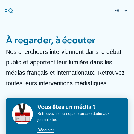
Aller
Panneau de gestion des cookies
au
contenu
principal
À regarder, à écouter
Body
Nos chercheurs interviennent dans le débat
Navigation
principale
public et apportent leur lumière dans les
L'Ifri
médias français et internationaux. Retrouvez
toutes leurs interventions médiatiques.
Analyses
À propos de l'Ifri
Recherches fréquentes
Événements
Image
Image
Titre
Vous êtes un média ?
L'Ifri en bref
Proche-Orient
bloc
bloc
Corps
Retrouvez notre espace presse dédié aux
media
media
journalistes
media
bloc
Découvrir