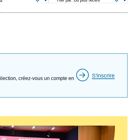
ia
ecrutement
écurité - Défense
ocuments de référence
echnologie
S'inscrire
édilection, créez-vous un compte en