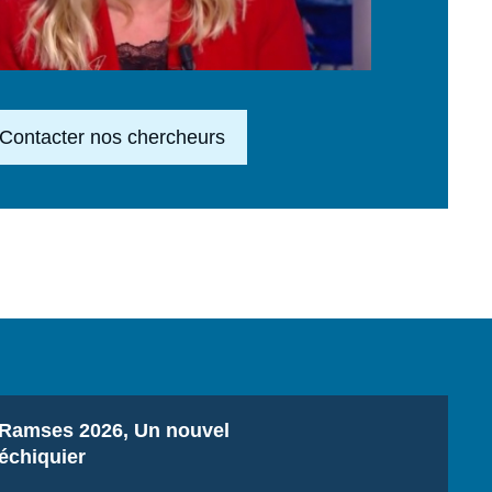
en en savoir plus
Contacter nos chercheurs
Titre
Ramses 2026, Un nouvel
échiquier