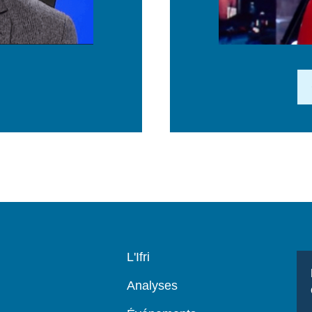
Li
Navigation
L'Ifri
principale
Analyses