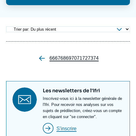
Se connecter
Nous soutenir
Page
66
Page
67
Page
68
Page
69
Page
70
Page
71
Page
72
Page
73
Page
74
Pagination
Titre
Les newsletters de l'Ifri
newsletter
Texte
Inscrivez-vous ici à la newsletter générale de
Newsletter
l'Ifri. Pour recevoir nos analyses sur vos
sujets de prédilection, créez-vous un compte
en cliquant sur "se connecter".
S'inscrire