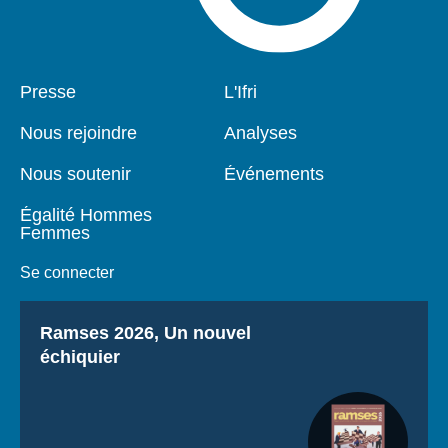
Pied
Presse
Navigation
L'Ifri
de
principale
page
Nous rejoindre
Analyses
Nous soutenir
Événements
Égalité Hommes
Femmes
Se connecter
Titre
Ramses 2026, Un nouvel
échiquier