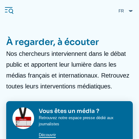
Aller
Panneau de gestion des cookies
au
contenu
principal
À regarder, à écouter
Body
Nos chercheurs interviennent dans le débat
Navigation
principale
public et apportent leur lumière dans les
L'Ifri
médias français et internationaux. Retrouvez
toutes leurs interventions médiatiques.
Analyses
À propos de l'Ifri
Recherches fréquentes
Événements
Image
Image
Titre
Vous êtes un média ?
L'Ifri en bref
Proche-Orient
bloc
bloc
Corps
Retrouvez notre espace presse dédié aux
media
media
journalistes
media
bloc
Découvrir