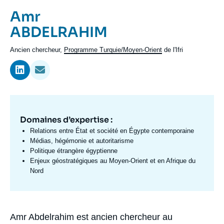
Se connecter
Prénom
Amr
de
Nom
ABDELRAHIM
Nous soutenir
l'expert
de
Intitulé
Ancien chercheur,
Programme Turquie/Moyen-Orient
de l'Ifri
l'expert
du
poste
Domaines d’expertise :
Domaine
d'expertises
Relations entre État et société en Égypte contemporaine
Fr
Médias, hégémonie et autoritarisme
Politique étrangère égyptienne
Enjeux géostratégiques au Moyen-Orient et en Afrique du
Nord
Amr Abdelrahim est ancien chercheur au
Biographie