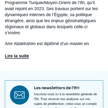
Programme Turquie/Moyen-Orient de l’Ifri, qu’il
avait rejoint en 2023. Ses travaux portent sur les
dynamiques internes de l’Égypte, sa politique
étrangère, ainsi que les enjeux géostratégiques
régionaux et globaux dans lesquels celle-ci
s’insère.
Amr Abdelrahim est diplômé d’un master en
sécurité internationale à Sciences Po Paris, à l’issu
duquel il a défendu un mémoire sur les médias
Lire la suite
égyptiens. Il poursuit un doctorat en politique
comparée à Sciences Po Paris. Son sujet de thèse
continue à explorer le champ de la production
culturelle égyptienne à travers le prisme du rap et
de la capacité de ce genre à produire de nouvelles
Titre
Les newsletters de l'Ifri
formes de subjectivité et d’identité collective au
newsletter
Texte
Inscrivez-vous ici à la newsletter générale de
sein de la jeunesse post-printemps arabe.
Newsletter
l'Ifri. Pour recevoir nos analyses sur vos
sujets de prédilection, créez-vous un compte