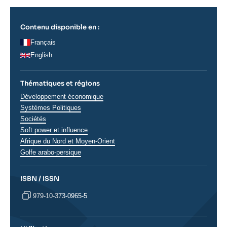
Contenu disponible en :
Français
English
Thématiques et régions
Thématiques
Développement économique
analyses
Systèmes Politiques
Sociétés
Soft power et influence
Régions
Afrique du Nord et Moyen-Orient
Golfe arabo-persique
ISBN / ISSN
979-10-373-0965-5