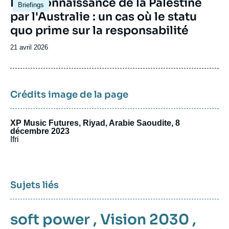
La reconnaissance de la Palestine
Briefings
principale
par l'Australie : un cas où le statu
quo prime sur la responsabilité
Date
21 avril 2026
de
publication
Crédits image de la page
XP Music Futures, Riyad, Arabie Saoudite, 8
décembre 2023
Ifri
Sujets liés
soft power
,
Vision 2030
,