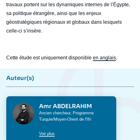
travaux portent sur les dynamiques internes de l’Égypte,
sa politique étrangère, ainsi que les enjeux
géostratégiques régionaux et globaux dans lesquels
celle-ci s’insère.
Cette étude est uniquement disponible
en anglais
.
Auteur(s)
Image
de
couverture
de
la
Photo
Amr ABDELRAHIM
publication
Intitulé
Ancien chercheur,
Programme
du
Turquie/Moyen-Orient
de l'Ifri
poste
Voir plus
Amr ABDELRAHIM, « Derrière le mirage :