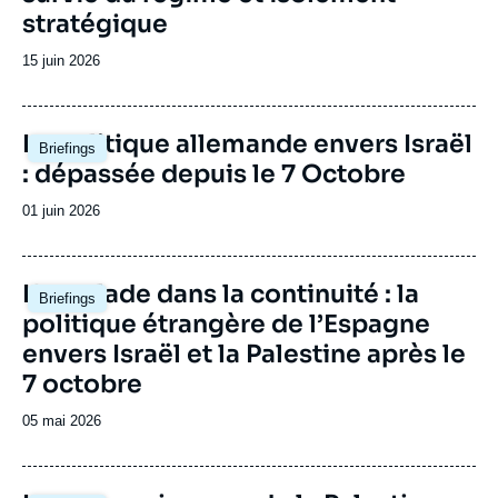
stratégique
Date
15 juin 2026
de
publication
Image
La politique allemande envers Israël
Briefings
principale
: dépassée depuis le 7 Octobre
Date
01 juin 2026
de
publication
Image
L'escalade dans la continuité : la
Briefings
principale
politique étrangère de l’Espagne
envers Israël et la Palestine après le
7 octobre
Date
05 mai 2026
de
publication
Image