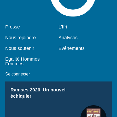
Pied
Presse
Navigation
L'Ifri
de
principale
page
Nous rejoindre
Analyses
Nous soutenir
Événements
Égalité Hommes
Femmes
Se connecter
Titre
Ramses 2026, Un nouvel
échiquier