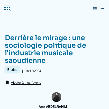
Aller
Panneau de gestion des cookies
au
contenu
principal
Derrière le mirage : une
Navigation
sociologie politique de
principale
l'industrie musicale
L'Ifri
saoudienne
Analyses
Études
|
Date
18/12/2024
de
À propos de l'Ifri
Recherches fréquentes
publication
Ajouter à mes favoris
Événements
L'Ifri en bref
Proche-Orient
Amr ABDELRAHIM