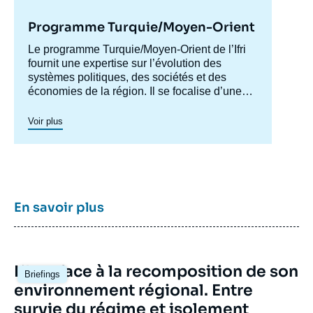
Programme Turquie/Moyen-Orient
Accroche
Le programme Turquie/Moyen-Orient de l’Ifri
centre
fournit une expertise sur l’évolution des
systèmes politiques, des sociétés et des
économies de la région. Il se focalise d’une
part sur les évolutions en Turquie et au Levant
(influences turque et iranienne, risque de
Voir plus
morcellement des États de la région,
recompositions diplomatiques), et également
au Maghreb (insertion du Maghreb dans les
circuits mondiaux, relations politiques et
économiques avec l’Europe et avec l’Afrique
sub-saharienne…).
En savoir plus
Image
L’Iran face à la recomposition de son
Briefings
principale
environnement régional. Entre
survie du régime et isolement