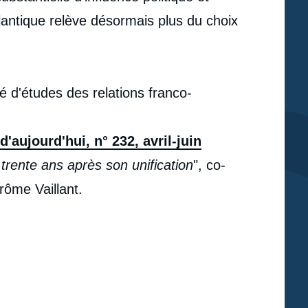
lantique relève désormais plus du choix
 d'études des relations franco-
'aujourd'hui, n° 232, avril-juin
trente ans après son unification
", co-
rôme Vaillant.
e
Michel DRAIN, « La politique de défense de
erture
l'Allemagne unifiée : d'une priorité à la gestion des