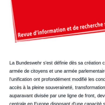
Corps
La Bundeswehr s'est définie dès sa création
analyses
armée de citoyens et une armée parlementaire.
l'unification ont profondément modifié les con
accès à la pleine souveraineté, transformation
auparavant divisée par une ligne de front, d
centrale en Europe disposant d'une capacité su