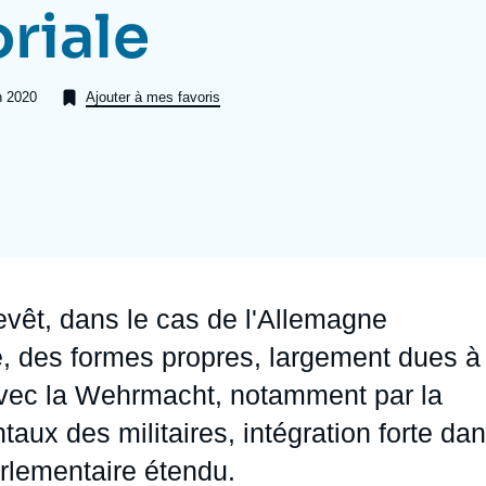
oriale
Ramses
Europe
R
S
Politique étrangère
Russie - Eurasie
D
T
in 2020
Ajouter à mes favoris
Podcast
Afrique du Nord et Moyen-Orient
evêt, dans le cas de l'Allemagne
e, des formes propres, largement dues à
 avec la Wehrmacht, notamment par la
ux des militaires, intégration forte da
rlementaire étendu.