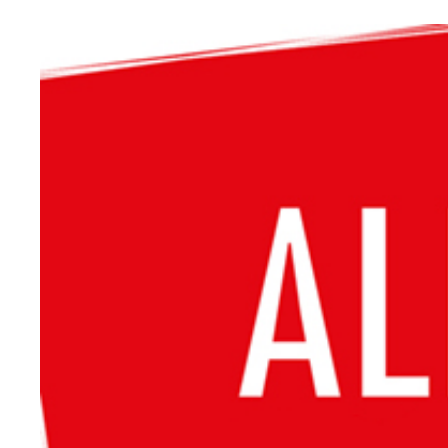
Image
principale