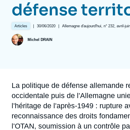
Jeudi 17 septembre 2026 17:30
défense territ
Partenariats et réseaux
Intelligence artificielle
Nous soutenir en tant que professionnel
Guerre en Ukraine
|
Date
30/06/2020
|
Références
Allemagne d'aujourd'hui, n° 232, avril-ju
Articles
OTAN
de
publication
Michel DRAIN
Accroche
La politique de défense allemande r
occidentale puis de l'Allemagne uni
l'héritage de l'après-1949 : rupture
reconnaissance des droits fondamenta
l'OTAN, soumission à un contrôle pa