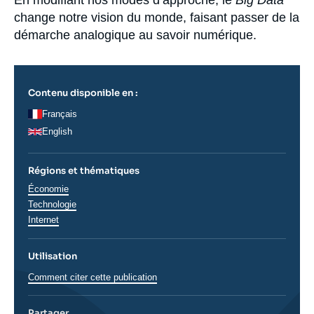
Accroche
En modifiant nos modes d’approche, le
Big Data
Se connecter
change notre vision du monde, faisant passer de la
démarche analogique au savoir numérique.
Nous soutenir
Contenu disponible en :
Français
English
Régions et thématiques
Thématiques
Économie
analyses
Technologie
Internet
Utilisation
Comment citer cette publication
Partager