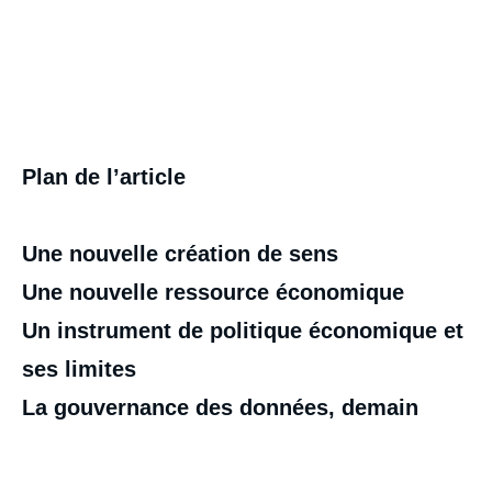
Plan de l’article
Image
Une nouvelle création de sens
de
couverture
Une nouvelle ressource économique
de
la
publication
Un instrument de politique économique et
ses limites
La gouvernance des données, demain
Viktor MAYER-SCHONBERGER, « La
révolution Big Data », Articles, Ifri, 1
décembre 2014.