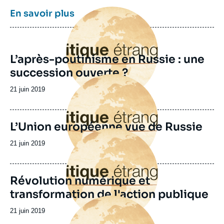
Copier
Image
En savoir plus
principale
L’après-poutinisme en Russie : une
succession ouverte ?
Image
principale
Date
21 juin 2019
de
publication
L’Union européenne vue de Russie
Image
principale
Date
21 juin 2019
de
publication
Révolution numérique et
transformation de l'action publique
Image
principale
Date
21 juin 2019
de