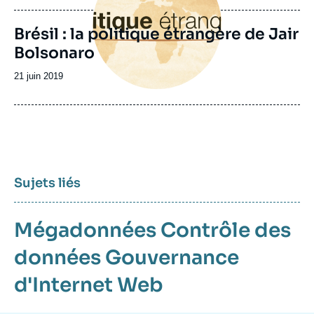
publication
Brésil : la politique étrangère de Jair
Bolsonaro
Date
21 juin 2019
de
publication
Sujets liés
Mégadonnées
Contrôle des
données
Gouvernance
d'Internet
Web