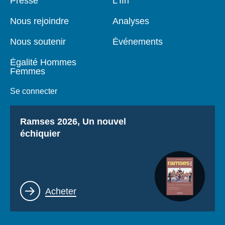
Presse
L'Ifri
de
principale
page
Nous rejoindre
Analyses
Nous soutenir
Événements
Égalité Hommes
Femmes
Se connecter
Titre
Ramses 2026, Un nouvel
échiquier
Lien
Acheter