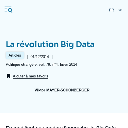
Aller
Panneau de gestion des cookies
au
contenu
principal
La révolution Big Data
Navigation
principale
Articles
|
Date
01/12/2014
|
L'Ifri
de
Références
Politique étrangère, vol. 79, n°4, hiver 2014
publication
Ajouter à mes favoris
Analyses
À propos de l'Ifri
Recherches fréquentes
Viktor MAYER-SCHONBERGER
Événements
Image
L'Ifri en bref
Proche-Orient
de
couverture
de
la
publication