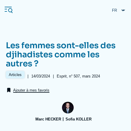
Aller
Panneau de gestion des cookies
au
contenu
principal
Les femmes sont-elles des
Navigation
djihadistes comme les
principale
autres ?
L'Ifri
Articles
|
Date
14/03/2024
|
Références
Esprit, n° 507, mars 2024
de
Analyses
publication
Ajouter à mes favoris
À propos de l'Ifri
Recherches fréquentes
Événements
L'Ifri en bref
Proche-Orient
Marc HECKER
Sofia KOLLER
Image