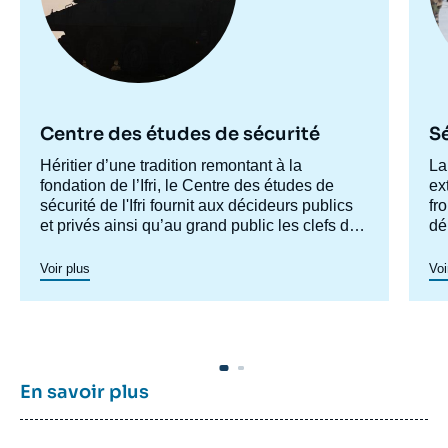
Centre des études de sécurité
Sé
Accroche
Héritier d’une tradition remontant à la
Ac
La
centre
fondation de l’Ifri, le Centre des études de
ce
ex
sécurité de l'Ifri fournit aux décideurs publics
fr
et privés ainsi qu’au grand public les clefs de
dé
compréhension des rapports de force et des
Fr
La
modes de conflictualité contemporains et à
tr
cr
Voir plus
Voi
venir. Par son positionnement à la jointure du
in
politique et de l’opérationnel, la crédibilité de
son équipe civilo-militaire et la diffusion large
de ses publications en français et en anglais,
le Centre des études de sécurité constitue
dans le paysage français des
think tanks
un
En savoir plus
pôle unique de recherche et d’influence sur le
débat de défense national et international.