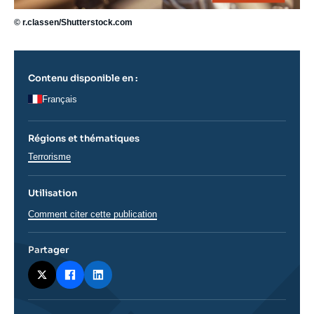
© r.classen/Shutterstock.com
Contenu disponible en :
Français
Régions et thématiques
Thématiques
Terrorisme
analyses
Utilisation
Comment citer cette publication
Partager