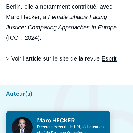
les autres ? », Articles, Ifri, 14 mars 2024.
Berlin, elle a notamment contribué, avec
Copier
Marc Hecker, à
Female Jihadis Facing
Justice: Comparing Approaches in Europe
(ICCT, 2024).
> Voir l'article sur le site de la revue
Esprit
Auteur(s)
Photo
Marc HECKER
Intitulé
Directeur exécutif de l'Ifri, rédacteur en
du
chef de
Politique étrangère
et