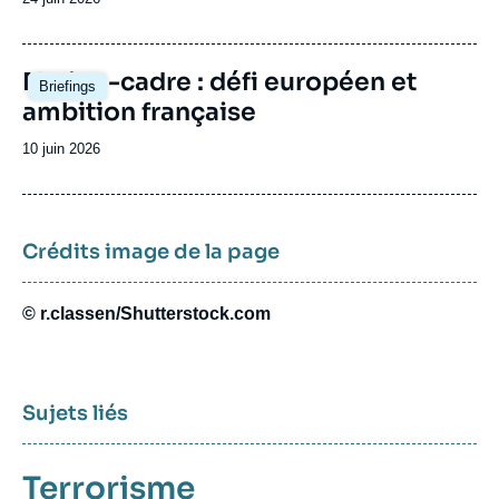
de
publication
Image
Nation-cadre : défi européen et
Briefings
principale
ambition française
Date
10 juin 2026
de
publication
Crédits image de la page
© r.classen/Shutterstock.com
Sujets liés
Terrorisme