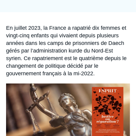
Se connecter
de
couverture
de
Nous soutenir
la
publication
Accroche
En juillet 2023, la France a rapatrié dix femmes et
vingt-cinq enfants qui vivaient depuis plusieurs
années dans les camps de prisonniers de Daech
gérés par l’administration kurde du Nord-Est
syrien. Ce rapatriement est le quatrième depuis le
changement de politique décidé par le
gouvernement français à la mi-2022.
Image
principale