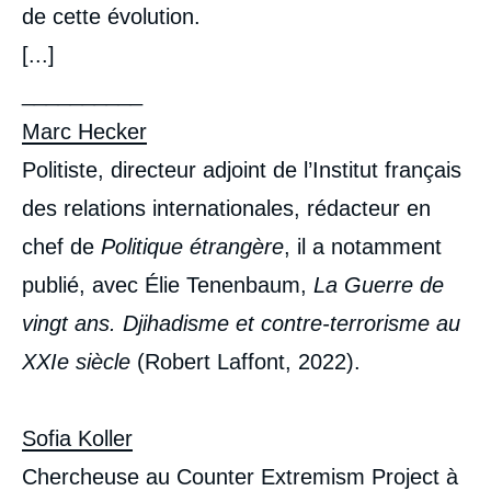
de cette évolution.
[...]
__________
Marc Hecker
Politiste, directeur adjoint de l’Institut français
des relations internationales, rédacteur en
chef de
Politique étrangère
, il a notamment
Image
de
publié, avec Élie Tenenbaum,
La Guerre de
couverture
de
la
vingt ans. Djihadisme et contre-terrorisme au
publication
XXIe siècle
(Robert Laffont, 2022).
Sofia Koller
Marc HECKER, Sofia KOLLER, « Les
Chercheuse au Counter Extremism Project à
femmes sont-elles des djihadistes comme