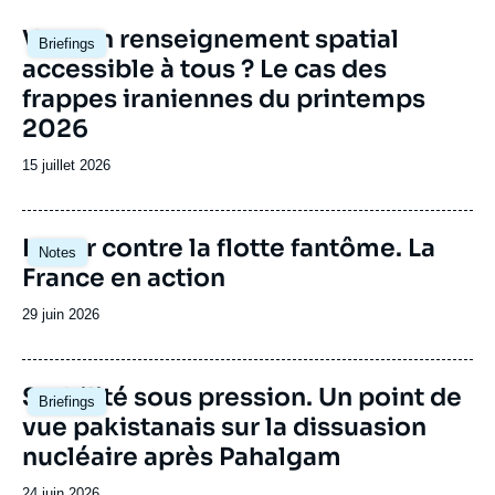
Image
Vers un renseignement spatial
Briefings
principale
accessible à tous ? Le cas des
frappes iraniennes du printemps
2026
Date
15 juillet 2026
de
publication
Image
Lutter contre la flotte fantôme. La
Notes
principale
France en action
Date
29 juin 2026
de
publication
Image
Stabilité sous pression. Un point de
Briefings
principale
vue pakistanais sur la dissuasion
nucléaire après Pahalgam
Date
24 juin 2026