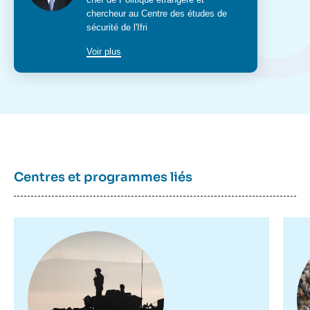
poste
chercheur au
Centre des études de
sécurité
de l'Ifri
Voir plus
Centres et programmes liés
Image
Im
principale
pr