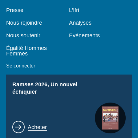
Pied
Presse
Navigation
L'Ifri
de
principale
page
Nous rejoindre
Analyses
Nous soutenir
Événements
Égalité Hommes
Femmes
Se connecter
Titre
Ramses 2026, Un nouvel
échiquier
Lien
Acheter