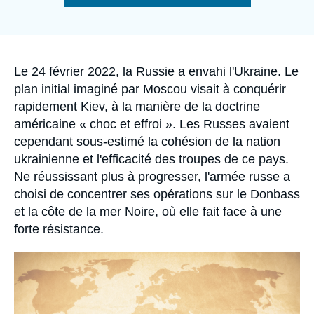
Se connecter
de
la
publication
Nous soutenir
Accroche
Le 24 février 2022, la Russie a envahi l'Ukraine. Le
plan initial imaginé par Moscou visait à conquérir
rapidement Kiev, à la manière de la doctrine
américaine « choc et effroi ». Les Russes avaient
cependant sous-estimé la cohésion de la nation
ukrainienne et l'efficacité des troupes de ce pays.
Ne réussissant plus à progresser, l'armée russe a
choisi de concentrer ses opérations sur le Donbass
et la côte de la mer Noire, où elle fait face à une
forte résistance.
Image
principale