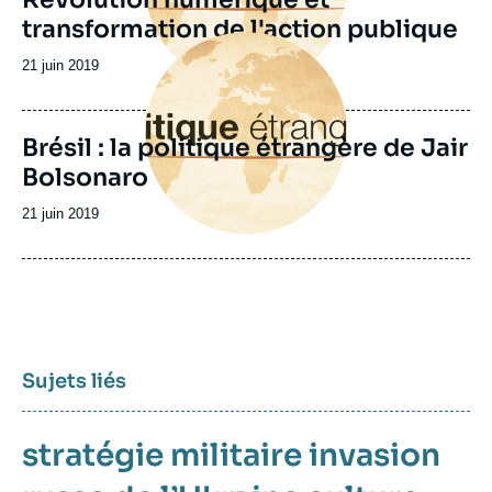
transformation de l'action publique
Image
principale
Date
21 juin 2019
de
publication
Brésil : la politique étrangère de Jair
Bolsonaro
Date
21 juin 2019
de
publication
Sujets liés
stratégie militaire
invasion