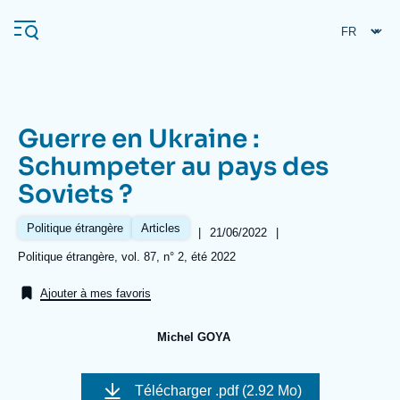
Aller
Panneau de gestion des cookies
au
contenu
principal
Guerre en Ukraine :
Navigation
Schumpeter au pays des
principale
Soviets ?
L'Ifri
Politique étrangère
Articles
|
Date
21/06/2022
|
de
Analyses
Références
Politique étrangère, vol. 87, n° 2, été 2022
publication
À propos de l'Ifri
Recherches fréquentes
Ajouter à mes favoris
Événements
L'Ifri en bref
Proche-Orient
Michel GOYA
Image
de
Télécharger
.pdf (2.92 Mo)
couverture