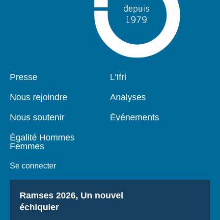
Pied
Presse
Navigation
L'Ifri
de
principale
page
Nous rejoindre
Analyses
Nous soutenir
Événements
Égalité Hommes
Femmes
Se connecter
Titre
Ramses 2026, Un nouvel
échiquier