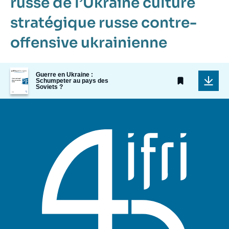
russe de l’Ukraine
culture
stratégique russe
contre-
offensive ukrainienne
Image
Guerre en Ukraine :
de
Schumpeter au pays des
couverture
Soviets ?
de
la
publication