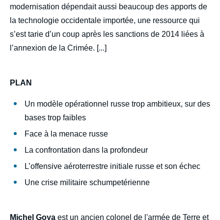
modernisation dépendait aussi beaucoup des apports de
Michel GOYA, « Guerre en Ukraine :
Schumpeter au pays des Soviets ? »,
la technologie occidentale importée, une ressource qui
Politique étrangère, Articles, Ifri, 21 juin
s’est tarie d’un coup après les sanctions de 2014 liées à
2022.
Copier
l’annexion de la Crimée. [...]
PLAN
Un modèle opérationnel russe trop ambitieux, sur des
bases trop faibles
Face à la menace russe
La confrontation dans la profondeur
L’offensive aéroterrestre initiale russe et son échec
Une crise militaire schumpetérienne
Michel Goya
est un ancien colonel de l'armée de Terre et