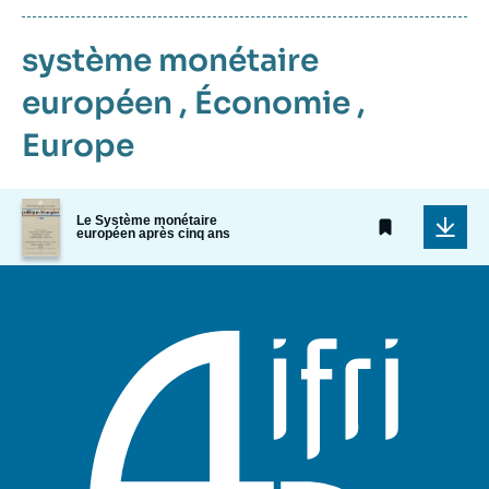
système monétaire
européen
,
Économie
,
Europe
Image
Le Système monétaire
de
européen après cinq ans
couverture
de
la
publication