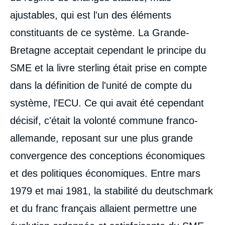
ajustables, qui est l'un des éléments
constituants de ce système. La Grande-
Image
Bretagne acceptait cependant le principe du
de
couverture
SME et la livre sterling était prise en compte
de
la
dans la définition de l'unité de compte du
publication
système, l'ECU. Ce qui avait été cependant
décisif, c'était la volonté commune franco-
allemande, reposant sur une plus grande
Raymond BARRE, « Le Système monétaire
européen après cinq ans », Politique
convergence des conceptions économiques
étrangère, Articles, Ifri, 20 mars 1984.
Copier
et des politiques économiques. Entre mars
1979 et mai 1981, la stabilité du deutschmark
et du franc français allaient permettre une