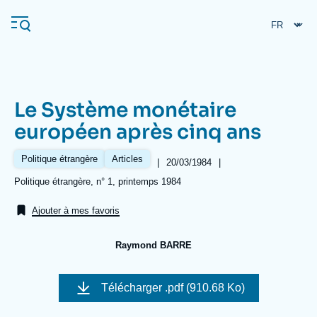
Aller
Panneau de gestion des cookies
au
contenu
principal
Le Système monétaire
Navigation
européen après cinq ans
principale
L'Ifri
Politique étrangère
Articles
|
Date
20/03/1984
|
de
Références
Politique étrangère, n° 1, printemps 1984
publication
Analyses
Ajouter à mes favoris
À propos de l'Ifri
Recherches fréquentes
Raymond BARRE
Événements
L'Ifri en bref
Proche-Orient
Image
de
Télécharger
.pdf (910.68 Ko)
couverture
de