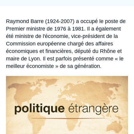
la
Se connecter
publication
Nous soutenir
Accroche
Raymond Barre (1924-2007) a occupé le poste de
Premier ministre de 1976 à 1981. Il a également
été ministre de l'économie, vice-président de la
Commission européenne chargé des affaires
économiques et financières, député du Rhône et
maire de Lyon. Il est parfois présenté comme « le
meilleur économiste » de sa génération.
Image
principale