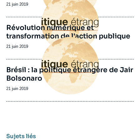
principale
Date
21 juin 2019
de
publication
Révolution numérique et
transformation de l'action publique
Image
principale
Date
21 juin 2019
de
publication
Brésil : la politique étrangère de Jair
Bolsonaro
Date
21 juin 2019
de
publication
Sujets liés