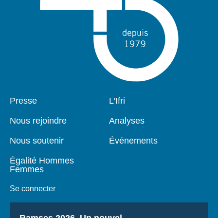
Pied
Presse
Navigation
L'Ifri
de
principale
page
Nous rejoindre
Analyses
Nous soutenir
Événements
Égalité Hommes
Femmes
Se connecter
Titre
Ramses 2026, Un nouvel