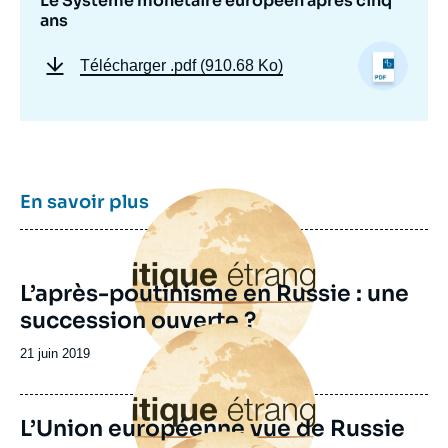
Le Système monétaire européen après cinq
ans
Télécharger
.pdf (910.68 Ko)
Image
En savoir plus
principale
L’après-poutinisme en Russie : une
succession ouverte ?
Image
principale
Date
21 juin 2019
de
publication
L’Union européenne vue de Russie
Image