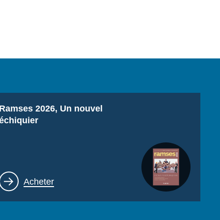
Titre
Ramses 2026, Un nouvel
échiquier
Lien
Acheter