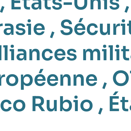
,
États-Unis
rasie
,
Sécuri
lliances milit
uropéenne
,
O
co Rubio
,
Ét