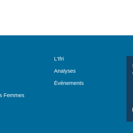
Navigation
L'Ifri
principale
Analyses
Événements
es Femmes