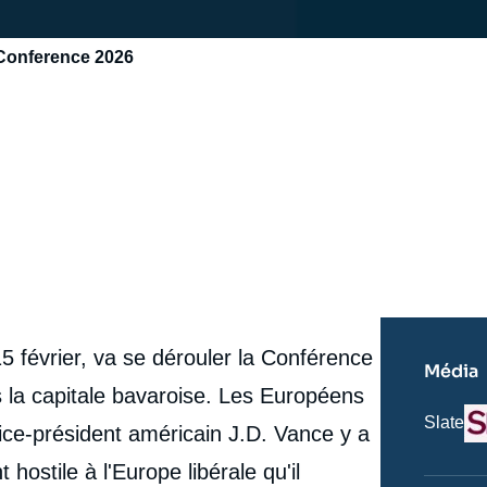
y Conference 2026
 février, va se dérouler la Conférence
Média
 la capitale bavaroise. Les Européens
Lo
Nom
Slate
ice-président américain J.D. Vance y a
du
journal,
ostile à l'Europe libérale qu'il
revue