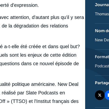
ou
Journal
erté d'expression.
émissio
Journali
Thomas
ec attention, d'autant plus qu'il y sera
 de la dégradation des relations
Nom de
Nom
New De
de
 a-t-elle été créée et dans quel but?
l'émissi
ls sont les enjeux de cette édition
Forma
questions dans ce nouvel épisode de
Catégor
Podcas
journali
Partag
ualité politique américaine. New Deal
 réalisé par Slate Podcasts en
ff » (TTSO) et l'Institut français des