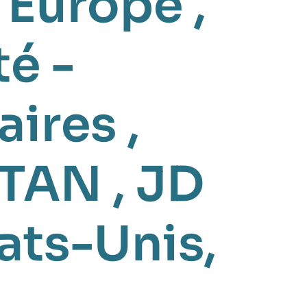
,
Europe
,
té -
aires
,
TAN
,
JD
ats-Unis
,