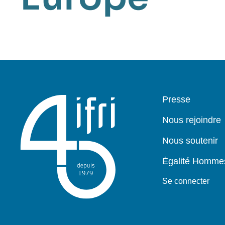
Pied
Presse
de
page
Nous rejoindre
Nous soutenir
Égalité Homm
Se connecter