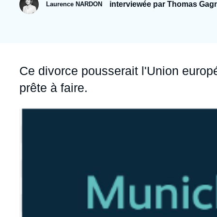
Jeudi 17 septembre 2026 17:30
interviewée par Thomas Gagn
Laurence NARDON
Partenariats et réseaux
Intelligence artificielle
Nous soutenir en tant que professionnel
Guerre en Ukraine
OTAN
Accroche
Ce divorce pousserait l'Union europ
prête à faire.
Image
principale
médiatique