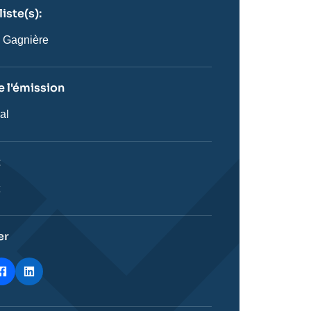
iste(s):
n
ste
 Gagnière
 l'émission
al
on
t
ie
t
stique
er