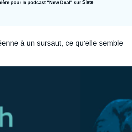
Slate
ière pour le podcast "New Deal" sur
Ramses
Europe
R
S
Politique étrangère
Russie - Eurasie
D
T
Podcast
Afrique du Nord et Moyen-Orient
éenne à un sursaut, ce qu'elle semble