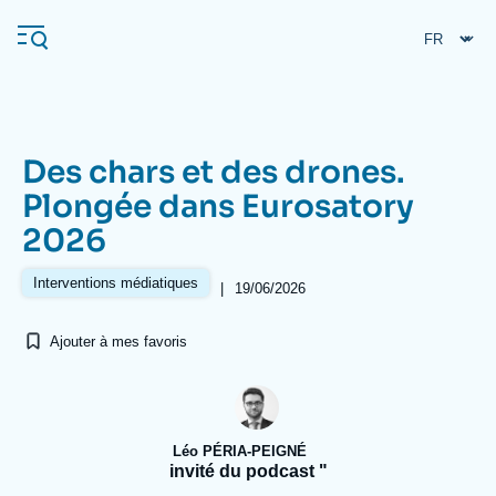
Aller
Panneau de gestion des cookies
au
contenu
principal
Des chars et des drones.
Navigation
Plongée dans Eurosatory
principale
2026
L'Ifri
Interventions médiatiques
|
19/06/2026
Analyses
Ajouter à mes favoris
À propos de l'Ifri
Recherches fréquentes
Événements
L'Ifri en bref
Proche-Orient
Léo PÉRIA-PEIGNÉ
invité du podcast "