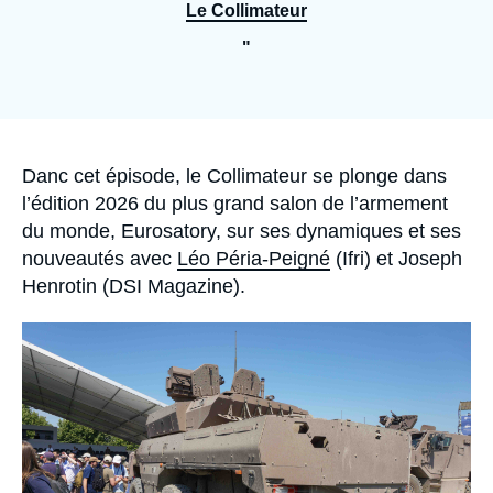
Se connecter
Le Collimateur
"
Nous soutenir
Accroche
Danc cet épisode, le Collimateur se plonge dans
l’édition 2026 du plus grand salon de l’armement
du monde, Eurosatory, sur ses dynamiques et ses
nouveautés avec
Léo Péria-Peigné
(Ifri) et Joseph
Henrotin (DSI Magazine).
Image
principale
médiatique