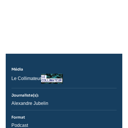
Média
Logo
Nom
Le Collimateur
du
journal,
revue
Journaliste(s):
ou
émission
Journaliste
Alexandre Jubelin
Format
Catégorie
Podcast