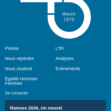
Pied
Presse
Navigation
L'Ifri
de
principale
page
Nous rejoindre
Analyses
Nous soutenir
Événements
Égalité Hommes
Femmes
Se connecter
Titre
Ramses 2026, Un nouvel