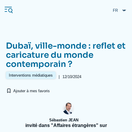
Aller
Panneau de gestion des cookies
au
contenu
principal
Dubaï, ville-monde : reflet et
Navigation
caricature du monde
principale
contemporain ?
L'Ifri
Interventions médiatiques
|
12/10/2024
Analyses
Ajouter à mes favoris
À propos de l'Ifri
Recherches fréquentes
Événements
L'Ifri en bref
Proche-Orient
Sébastien JEAN
invité dans "Affaires étrangères" sur