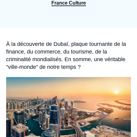
Se connecter
France Culture
Nous soutenir
Accroche
À la découverte de Dubaï, plaque tournante de la
finance, du commerce, du tourisme, de la
criminalité mondialisés. En somme, une véritable
"ville-monde" de notre temps ?
Image
principale
médiatique