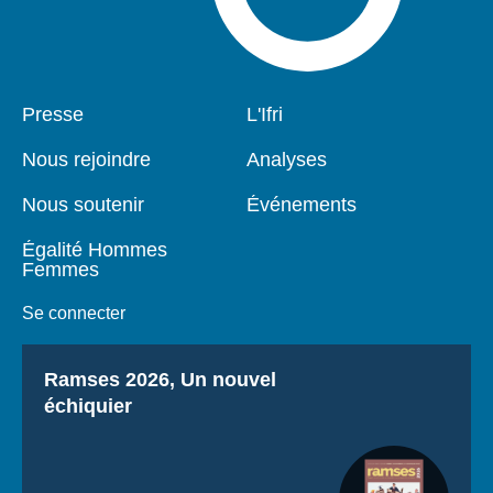
Pied
Presse
Navigation
L'Ifri
de
principale
page
Nous rejoindre
Analyses
Nous soutenir
Événements
Égalité Hommes
Femmes
Se connecter
Titre
Ramses 2026, Un nouvel
échiquier