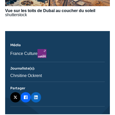
Vue sur les toits de Dubaï au coucher du soleil
shutterstock
Média
Logo
Nom
France Culture
du
journal,
revue
Journaliste(s):
ou
émission
Journaliste
Chrsitine Ockrent
Partager