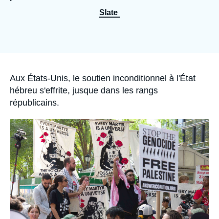
Se connecter
Slate
Nous soutenir
Accroche
Aux États-Unis, le soutien inconditionnel à l'État
hébreu s'effrite, jusque dans les rangs
républicains.
Image
principale
médiatique