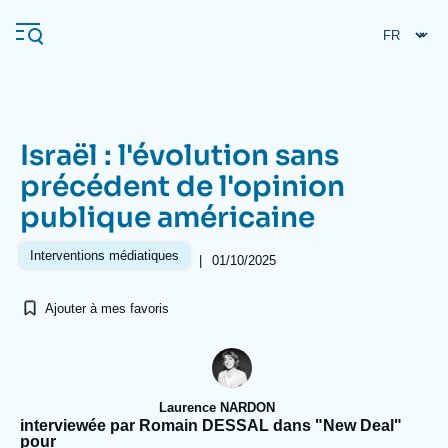
Aller
Panneau de gestion des cookies
au
contenu
principal
Israël : l'évolution sans
Navigation
précédent de l'opinion
principale
publique américaine
L'Ifri
Interventions médiatiques
|
01/10/2025
Analyses
Ajouter à mes favoris
À propos de l'Ifri
Recherches fréquentes
Événements
L'Ifri en bref
Proche-Orient
Laurence NARDON
interviewée par Romain DESSAL dans "New Deal"
pour