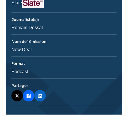
Logo
Nom
Slate
du
journal,
revue
Journaliste(s):
ou
émission
Journaliste
Romain Dessal
Nom de l'émission
Nom
New Deal
de
l'émission
Format
Catégorie
Podcast
journalistique
Partager