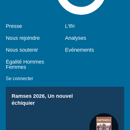
Pied
Presse
Navigation
L'Ifri
de
principale
page
Nous rejoindre
Analyses
Nous soutenir
Événements
Égalité Hommes
Femmes
Se connecter
Titre
Ramses 2026, Un nouvel
échiquier