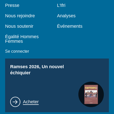
Pied
Presse
Navigation
L'Ifri
de
principale
page
Nous rejoindre
Analyses
Nous soutenir
Événements
Égalité Hommes
Femmes
Se connecter
Titre
Ramses 2026, Un nouvel
échiquier
Lien
Acheter