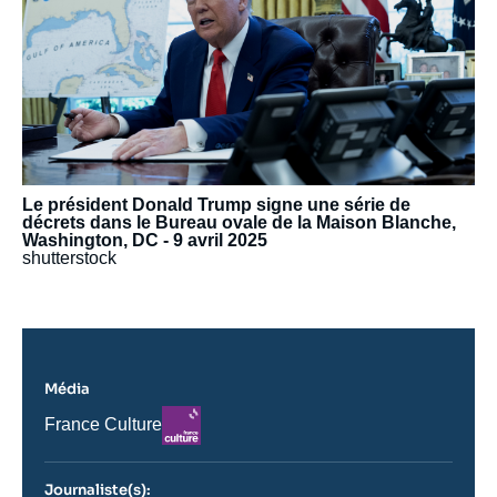
Le président Donald Trump signe une série de
décrets dans le Bureau ovale de la Maison Blanche,
Washington, DC - 9 avril 2025
shutterstock
Média
Logo
Nom
France Culture
du
journal,
revue
Journaliste(s):
ou