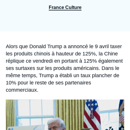
Se connecter
France Culture
Nous soutenir
Accroche
Alors que Donald Trump a annoncé le 9 avril taxer
les produits chinois à hauteur de 125%, la Chine
réplique ce vendredi en portant à 125% également
ses surtaxes sur les produits américains. Dans le
même temps, Trump a établi un taux plancher de
10% pour le reste de ses partenaires
commerciaux.
Image
principale
médiatique