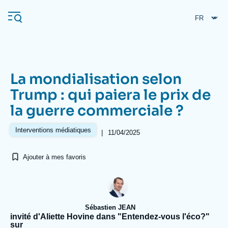
Aller
Panneau de gestion des cookies
au
contenu
principal
La mondialisation selon
Navigation
Trump : qui paiera le prix de
principale
la guerre commerciale ?
L'Ifri
Interventions médiatiques
|
11/04/2025
Analyses
Ajouter à mes favoris
À propos de l'Ifri
Recherches fréquentes
Événements
L'Ifri en bref
Proche-Orient
Sébastien JEAN
invité d'Aliette Hovine dans "Entendez-vous l'éco?"
sur