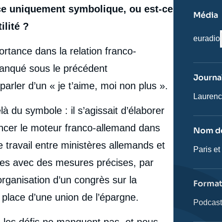
ice uniquement symbolique, ou est-ce
Média
ilité ?
Nom
euradio
du
rtance dans la relation franco-
journal,
revue
manqué sous le précédent
ou
Journal
émissio
rler d’un « je t’aime, moi non plus ».
Journali
Laurenc
là du symbole : il s’agissait d’élaborer
lancer le moteur franco-allemand dans
Nom de
 travail entre ministères allemands et
Nom
Paris et
de
ues avec des mesures précises, par
l'émissi
organisation d’un congrès sur la
Forma
place d’une union de l’épargne.
Catégor
Podcas
journali
is les défis ne manquent pas, et nous