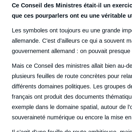
body
Ce Conseil des Ministres était-il un exerc
que ces pourparlers ont eu une véritable ut
Les symboles ont toujours eu une grande impo
allemande. C’est d’ailleurs ce qui a souvent 
gouvernement allemand : on pouvait presque pa
Mais ce Conseil des ministres allait bien au-de
plusieurs feuilles de route concrètes pour re
différents domaines politiques. Les groupes de
français ont produit des documents thématiq
exemple dans le domaine spatial, autour de l’
souveraineté numérique ou encore la mise en 
Il s’agit d’une feuille de route ambitieuse, ma