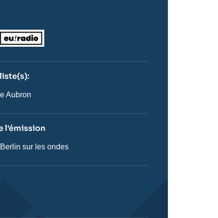
Logo
iste(s):
n
ste
e Aubron
 l'émission
 Berlin sur les ondes
on
t
ie
t
stique