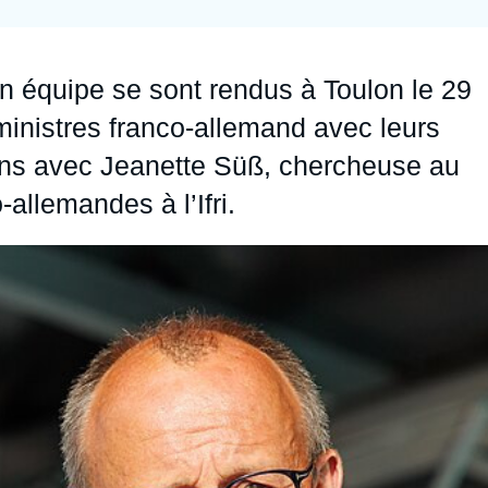
Ramses
Europe
R
S
Politique étrangère
Russie - Eurasie
D
T
on équipe se sont rendus à Toulon le 29
Podcast
Afrique du Nord et Moyen-Orient
ministres franco-allemand avec leurs
ons avec Jeanette Süß, chercheuse au
allemandes à l’Ifri.