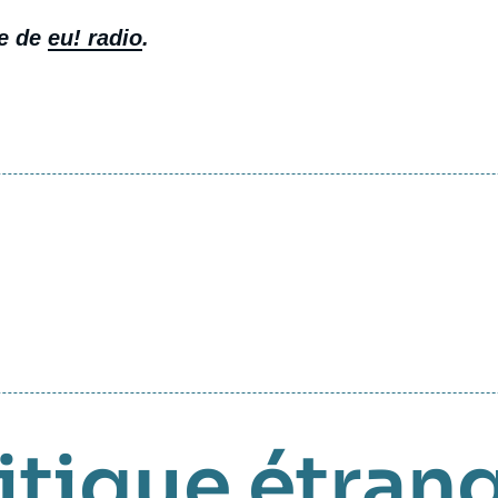
te de
eu! radio
.
itique étrang