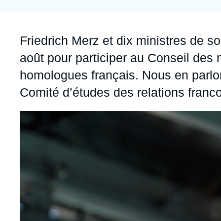
Jeudi 17 septembre 2026 17:30
Partenariats et réseaux
Intelligence artificielle
Nous soutenir en tant que professionnel
Guerre en Ukraine
Accroche
Friedrich Merz et dix ministres de s
OTAN
août pour participer au Conseil des 
homologues français. Nous en parl
Comité d’études des relations franco-
Image
principale
médiatique