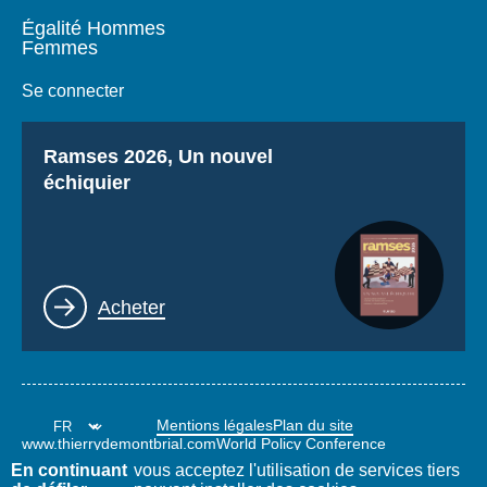
Égalité Hommes
Femmes
Se connecter
Titre
Ramses 2026, Un nouvel
échiquier
Lien
Acheter
Mentions légales
Plan du site
www.thierrydemontbrial.com
World Policy Conference
Blog Politique étrangère
En continuant
vous acceptez l'utilisation de services tiers