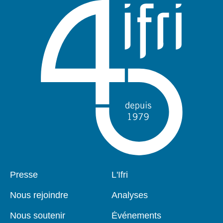
Pied
Presse
Navigation
L'Ifri
de
principale
page
Nous rejoindre
Analyses
Nous soutenir
Événements