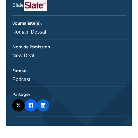
Logo
Nom
Slate
du
journal,
revue
Journaliste(s):
ou
émission
Journaliste
Romain Dessal
Nom de l'émission
Nom
New Deal
de
l'émission
Format
Catégorie
Podcast
journalistique
Partager