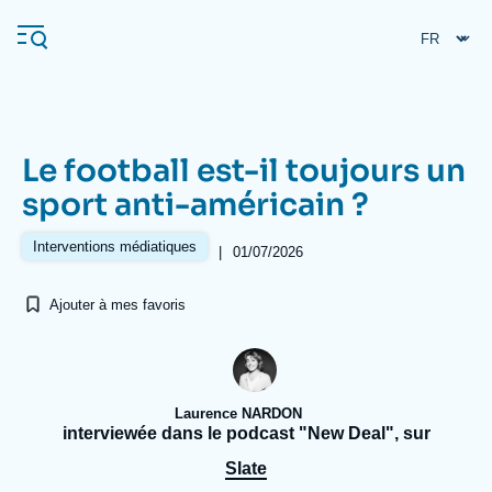
Aller
Panneau de gestion des cookies
au
contenu
principal
Le football est-il toujours un
Navigation
sport anti-américain ?
principale
L'Ifri
Interventions médiatiques
|
01/07/2026
Ajouter à mes favoris
Analyses
À propos de l'Ifri
Recherches fréquentes
Événements
L'Ifri en bref
Proche-Orient
Laurence NARDON
interviewée dans le podcast "New Deal", sur
Slate