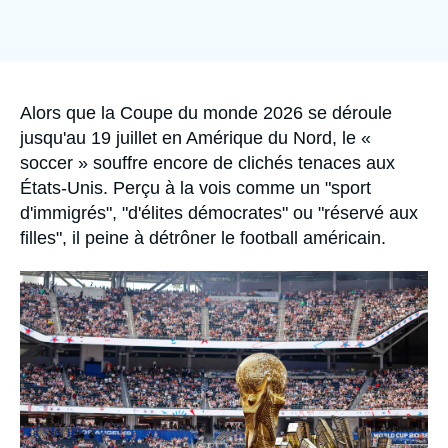
Se connecter
Nous soutenir
Accroche
Alors que la Coupe du monde 2026 se déroule
jusqu'au 19 juillet en Amérique du Nord, le «
soccer » souffre encore de clichés tenaces aux
États-Unis. Perçu à la vois comme un "sport
d'immigrés", "d'élites démocrates" ou "réservé aux
filles", il peine à détrôner le football américain.
Image
principale
médiatique