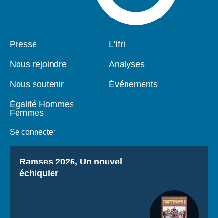
Pied
Presse
Navigation
L'Ifri
de
principale
page
Nous rejoindre
Analyses
Nous soutenir
Événements
Égalité Hommes
Femmes
Se connecter
Titre
Ramses 2026, Un nouvel
échiquier