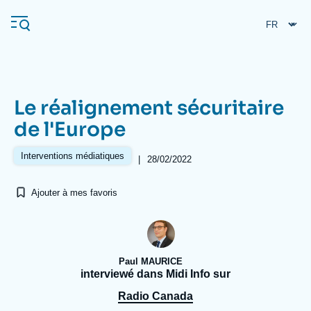
Aller
Panneau de gestion des cookies
au
contenu
principal
Le réalignement sécuritaire
Navigation
de l'Europe
principale
L'Ifri
Interventions médiatiques
|
28/02/2022
Ajouter à mes favoris
Analyses
À propos de l'Ifri
Recherches fréquentes
Événements
L'Ifri en bref
Proche-Orient
Paul MAURICE
interviewé dans Midi Info sur
Radio Canada