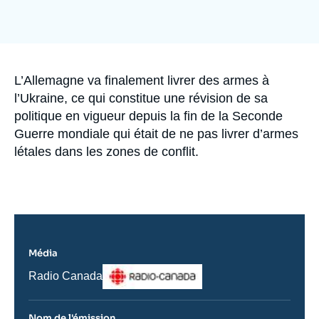
Se connecter
Nous soutenir
Accroche
L’Allemagne va finalement livrer des armes à
l’Ukraine, ce qui constitue une révision de sa
politique en vigueur depuis la fin de la Seconde
Guerre mondiale qui était de ne pas livrer d’armes
létales dans les zones de conflit.
Média
Logo
Nom
Radio Canada
du
journal,
revue
Nom de l'émission