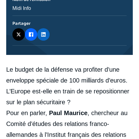
ou
émission
Nom
Midi Info
de
l'émission
Partager
Contenu
Le budget de la défense va profiter d’une
intervention
médiatique
enveloppe spéciale de 100 milliards d’euros.
L’Europe est-elle en train de se repositionner
sur le plan sécuritaire ?
Pour en parler,
Paul Maurice
, chercheur au
Comité d’études des relations franco-
allemandes à l’Institut français des relations