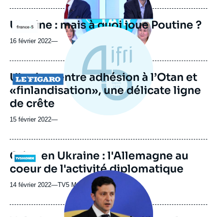
Ukraine : mais à quoi joue Poutine ?
Logo
16 février 2022
—
Ukraine: entre adhésion à l’Otan et
Logo
«finlandisation», une délicate ligne
de crête
15 février 2022
—
Crise en Ukraine : l'Allemagne au
Logo
coeur de l'activité diplomatique
Image
principale
14 février 2022
—
Nom
TV5 Monde
médiatique
du
journal,
revue