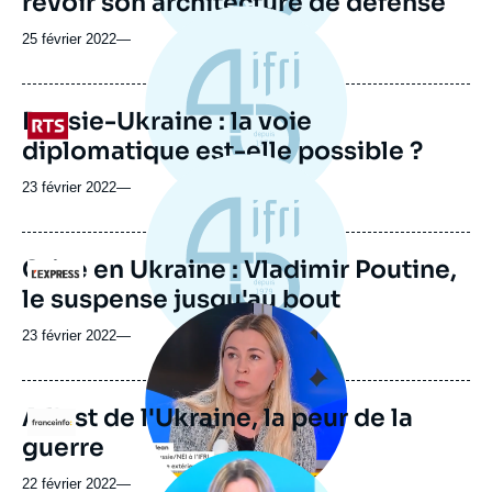
revoir son architecture de défense
25 février 2022
—
Russie-Ukraine : la voie
Logo
diplomatique est-elle possible ?
23 février 2022
—
Crise en Ukraine : Vladimir Poutine,
Logo
le suspense jusqu'au bout
Image
principale
23 février 2022
—
médiatique
A l'est de l'Ukraine, la peur de la
Logo
guerre
Image
principale
22 février 2022
—