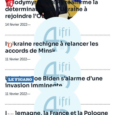
Volodymyr Zelensky réaffirme la
Logo
ou
détermination de l’Ukraine à
émission
rejoindre l’Otan
14 février 2022
—
L’Ukraine rechigne à relancer les
Logo
accords de Minsk
11 février 2022
—
Ukraine: Joe Biden s’alarme d’une
Logo
invasion imminente
11 février 2022
—
L'Allemagne, la France et la Pologne
Logo