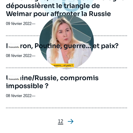
dépoussièrent le triangle de
Weimar pour affronter la Russie
Image
principale
09 février 2022
—
médiatique
Macron, Poutine, guerre... et paix?
Logo
08 février 2022
—
Ukraine/Russie, compromis
Logo
impossible ?
08 février 2022
—
Page
1
Page
2
Pagination