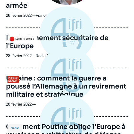
armée
28 février 2022
—
Nom
France 2
du
journal,
revue
Le réalignement sécuritaire de
Logo
ou
l'Europe
émission
28 février 2022
—
Nom
Radio Canada
du
journal,
revue
Ukraine : comment la guerre a
Logo
ou
poussé l’Allemagne à un revirement
émission
militaire et stratégique
28 février 2022
—
Comment Poutine oblige l'Europe à
Logo