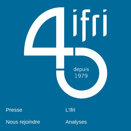
Pied
Presse
Navigation
L'Ifri
de
principale
page
Nous rejoindre
Analyses