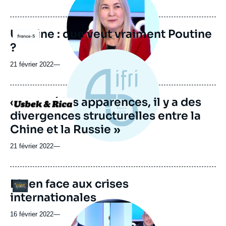
médiatique
Ukraine : que veut vraiment Poutine
Logo
?
21 février 2022
—
« Malgré les apparences, il y a des
Logo
divergences structurelles entre la
Chine et la Russie »
21 février 2022
—
Biden face aux crises
Logo
internationales
Image
principale
16 février 2022
—
médiatique