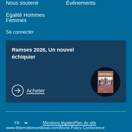
Nous soutenir
Événements
Égalité Hommes
Femmes
Se connecter
Titre
Ramses 2026, Un nouvel
échiquier
Lien
Acheter
Mentions légales
Plan du site
www.thierrydemontbrial.com
World Policy Conference
Blog Politique étrangère