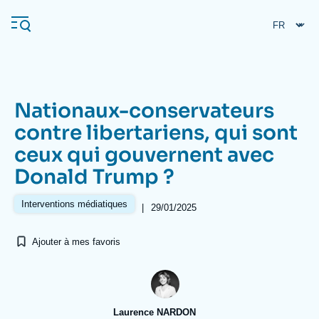
Aller
Panneau de gestion des cookies
au
contenu
principal
Nationaux-conservateurs
Navigation
contre libertariens, qui sont
principale
ceux qui gouvernent avec
L'Ifri
Donald Trump ?
Analyses
Interventions médiatiques
|
29/01/2025
À propos de l'Ifri
Recherches fréquentes
Ajouter à mes favoris
Événements
L'Ifri en bref
Proche-Orient
Laurence NARDON