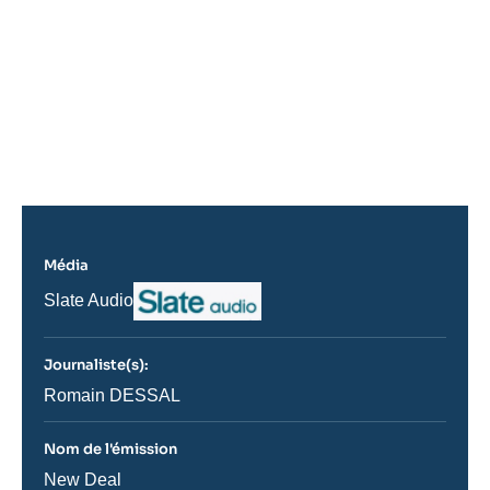
de
Spotify
Média
Logo
Nom
Slate Audio
du
journal,
revue
Journaliste(s):
ou
émission
Journaliste
Romain DESSAL
Nom de l'émission
Nom
New Deal