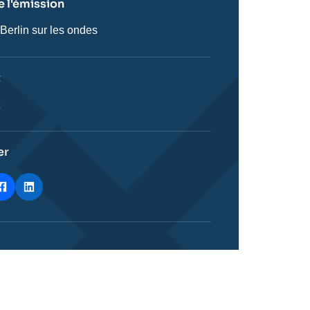
 l'émission
 Berlin sur les ondes
on
t
ie
t
stique
er