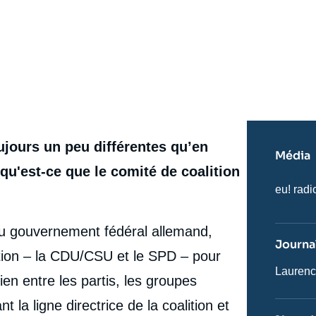
ujours un peu différentes qu’en
Média
u'est-ce que le comité de coalition
Nom
eu! radi
du
journal,
revue
 du gouvernement fédéral allemand,
ou
Journal
émissio
lition – la CDU/CSU et le SPD – pour
Journali
Laurenc
 lien entre les partis, les groupes
la ligne directrice de la coalition et