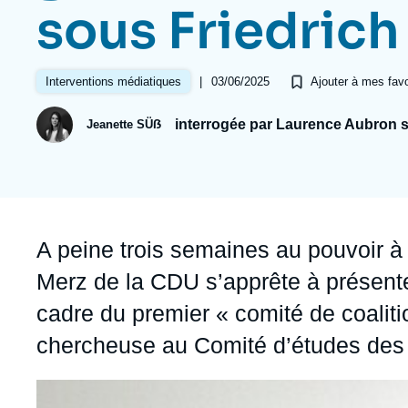
Jeudi 17 septembre 2026 17:30
sous Friedrich
Partenariats et réseaux
Intelligence artificielle
Nous soutenir en tant que professionnel
Guerre en Ukraine
|
03/06/2025
Interventions médiatiques
Ajouter à mes favo
OTAN
interrogée par Laurence Aubron 
Jeanette SÜẞ
Accroche
A peine trois semaines au pouvoir à 
Merz de la CDU s’apprête à présente
cadre du premier « comité de coalit
chercheuse au Comité d’études des 
Image
principale