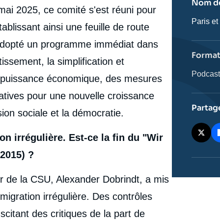
Nom de
mai 2025, ce comité s'est réuni pour
Nom
Paris et
tablissant ainsi une feuille de route
de
l'émissi
 a adopté un programme immédiat dans
Forma
issement, la simplification et
Catégor
Podcas
la puissance économique, des mesures
journali
tiatives pour une nouvelle croissance
Partag
ion sociale et la démocratie.
on irrégulière. Est-ce la fin du "Wir
 2015) ?
eur de la CSU, Alexander Dobrindt, a mis
migration irrégulière. Des contrôles
scitant des critiques de la part de