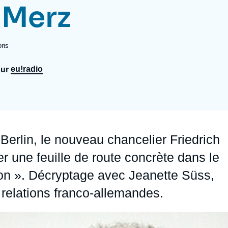
 Merz
Ramses
Europe
R
S
Politique étrangère
Russie - Eurasie
D
T
ris
Podcast
Afrique du Nord et Moyen-Orient
eu!radio
sur
Berlin, le nouveau chancelier Friedrich
r une feuille de route concrète dans le
ion ». Décryptage avec
Jeanette Süss
,
relations franco-allemandes.