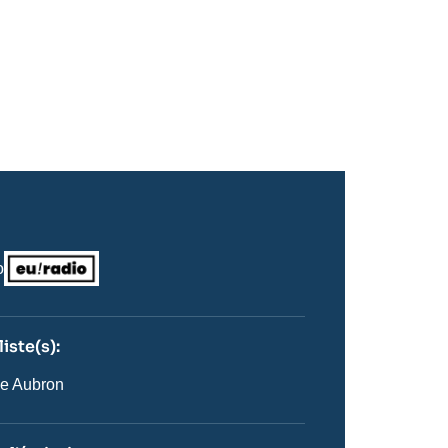
Logo
o
iste(s):
n
ste
e Aubron